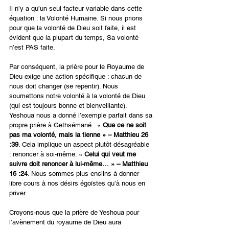
Il n’y a qu’un seul facteur variable dans cette 
équation : la Volonté Humaine. Si nous prions 
pour que la volonté de Dieu soit faite, il est 
évident que la plupart du temps, Sa volonté 
n’est PAS faite.
Par conséquent, la prière pour le Royaume de 
Dieu exige une action spécifique : chacun de 
nous doit changer (se repentir). Nous 
soumettons notre volonté à la volonté de Dieu 
(qui est toujours bonne et bienveillante).
Yeshoua nous a donné l’exemple parfait dans sa 
propre prière à Gethsémané : « 
Que ce ne soit 
pas ma volonté, mais la tienne » – Matthieu 26 
:39
. Cela implique un aspect plutôt désagréable 
: renoncer à soi-même. « 
Celui qui veut me 
suivre doit renoncer à lui-même… » – Matthieu 
16 :24
. Nous sommes plus enclins à donner 
libre cours à nos désirs égoïstes qu’à nous en 
priver.
Croyons-nous que la prière de Yeshoua pour 
l’avènement du royaume de Dieu aura 