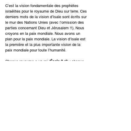
C’est la vision fondamentale des prophètes 
israélites pour le royaume de Dieu sur terre. Ces 
derniers mots de la vision d’Isaïe sont écrits sur 
le mur des Nations Unies (avec l’omission des 
parties concernant Dieu et Jérusalem !!). Nous 
croyons en la paix mondiale. Nous avons un 
plan pour la paix mondiale. La vision d’Isaïe est 
la première et la plus importante vision de la 
paix mondiale pour toute l’humanité.
Chaque royaume a un roi (
Ésaïe 9 :6
) ; chaque 
gouvernement a une capitale (
Ésaïe 2 : 3 ; 62 : 
1, 7
). Le Roi du Royaume de Dieu sera Yeshoua 
; la capitale sera Jérusalem (
Psaume 2 : 2-6
). Il 
y aura une société internationale de paix et de 
prospérité (
Michée 4 : 1-4
). La justice sociale 
prévaudra (
Ésaïe 1 :26 ; Amos 5 :24
). Une 
harmonie totale existera entre Dieu, l'homme et 
la nature (
Ésaïe 35 : 1-2
). Même les animaux 
vivront en paix (
Ésaïe 11 :6-7 ; 65 :25
)..
Français