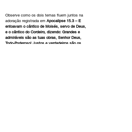
Observe como os dois temas fluem juntos na 
adoração registrada em
 Apocalipse 15.3 – E 
entoavam o cântico de Moisés, servo de Deus, 
e o cântico do Cordeiro, dizendo: Grandes e 
admiráveis são as tuas obras, Senhor Deus, 
Todo-Poderoso! Justos e verdadeiros são os 
teus caminhos, ó Rei das nações!
A História e a profecia parecem se fundir 
quando entramos no fim dos tempos. A 
comparação espiritual entre os israelitas no 
Egito e os santos do Apocalipse nos ajudará a 
permanecer fiéis até o fim, durante todas as 
provações e tribulações.
Português