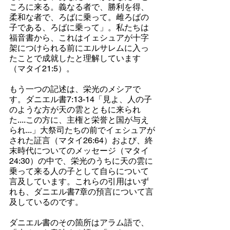
ころに来る。義なる者で、勝利を得、
柔和な者で、ろばに乗って。雌ろばの
子である、ろばに乗って」。私たちは
福音書から、これはイェシュアが十字
架につけられる前にエルサレムに入っ
たことで成就したと理解しています
（マタイ21:5）。
もう一つの記述は、栄光のメシアで
す。ダニエル書7:13-14「見よ、人の子
のような方が天の雲とともに来られ
た....この方に、主権と栄誉と国が与え
られ...」大祭司たちの前でイェシュアが
された証言（マタイ26:64）および、終
末時代についてのメッセージ（マタイ
24:30）の中で、栄光のうちに天の雲に
乗って来る人の子として自らについて
言及しています。これらの引用はいず
れも、ダニエル書7章の預言について言
及しているのです。
ダニエル書のその箇所はアラム語で、