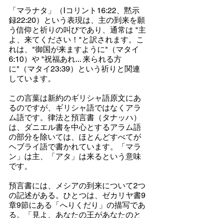
「マラナタ」（Ⅰコリント16:22、黙示
録22:20）という表現は、主の到来を願
う信仰と祈りの叫びであり、通常は "主
よ、来てください！"と訳されます。こ
れは、"御国が来ますように"（マタイ
6:10）や "祝福あれ... 来られる方
に"（マタイ23:39）という祈りと関連
しています。
この言葉は新約のギリシャ語原文にあ
るのですが、ギリシャ語ではなくアラ
ム語です。律法と預言書（タナッハ）
は、ダニエル書を中心とするアラム語
の部分を除いては、ほとんどすべてが
ヘブライ語で書かれています。「マラ
ン」は主、「アタ」は来るという意味
です。
預言書には、メシアの到来について2つ
の記述がある。ひとつは、ゼカリヤ書9
章9節にある「へりくだり」の描写であ
る。「見よ、あなたの王があなたのと