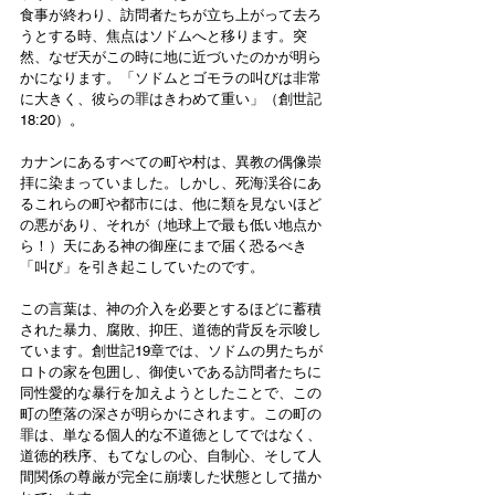
食事が終わり、訪問者たちが立ち上がって去ろ
うとする時、焦点はソドムへと移ります。突
然、なぜ天がこの時に地に近づいたのかが明ら
かになります。「ソドムとゴモラの叫びは非常
に大きく、彼らの罪はきわめて重い」（創世記
18:20）。
カナンにあるすべての町や村は、異教の偶像崇
拝に染まっていました。しかし、死海渓谷にあ
るこれらの町や都市には、他に類を見ないほど
の悪があり、それが（地球上で最も低い地点か
ら！）天にある神の御座にまで届く恐るべき
「叫び」を引き起こしていたのです。
この言葉は、神の介入を必要とするほどに蓄積
された暴力、腐敗、抑圧、道徳的背反を示唆し
ています。創世記19章では、ソドムの男たちが
ロトの家を包囲し、御使いである訪問者たちに
同性愛的な暴行を加えようとしたことで、この
町の堕落の深さが明らかにされます。この町の
罪は、単なる個人的な不道徳としてではなく、
道徳的秩序、もてなしの心、自制心、そして人
間関係の尊厳が完全に崩壊した状態として描か