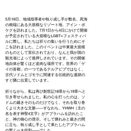
5月19日、地域指導者や執り成し手が数名、死海
の南端にある大規模なリゾート地、アイン・ボ
ケクを訪れました。7月1日から4日にかけて開催
が予定されている大規模なLGBT+フェスティバ
ルに際し、私たちは祈りの集いを行うためにそ
こを訪れました。このイベントは中東最大規模
のものとして宣伝されており、なんと我が国の
観光省によって後押しされています。その開催
地自体が驚くほど皮肉な場所です。世界の「ゲ
イの首都」の一つであるテルアビブではなく、
古代ソドムとゴモラに関連する伝統的な遺跡の
すぐ隣に位置しています。
祈りながら、私は再び創世記18章から19章へと
引き寄せられました。私の心を打ったのは、ソ
ドムの裁きそのものだけでなく、それを取り巻
くより大きな文脈――すなわち、YHWH（主の
名を表す神聖4文字）がアブラハムを訪れたこ
と、神の御心の啓示、そして憐れみと裁きの間
に立ち、執り成し手として果たしたアブラハム
の驚くべき役割――でした。