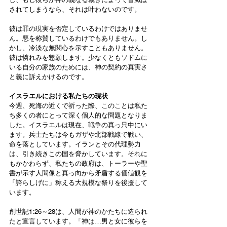
されてしまうなら、それは叶わないのです。
彼は罪の現実を否定しているわけではありませ
ん。悪を称賛しているわけでもありません。し
かし、冷淡な無関心を示すこともありません。
彼は憐れみを懇願します。少なくともソドムに
いる自分の家族のためには、神の契約の真実さ
と義に訴えかけるのです。
イスラエルにおける私たちの現状
今週、死海の近くで祈った際、このことは私た
ち多くの者にとって深く個人的な問題となりま
した。イスラエルは現在、戦争の真っ只中にい
ます。兵士たちは今もガザや北部戦線で戦い、
命を落としています。イランとその代理勢力
は、引き続きこの国を脅かしています。それに
もかかわらず、私たちの政府は、トーラーや聖
書が示す人間像と真っ向から矛盾する価値観を
「誇らしげに」称える大規模な祭りを後援して
います。
創世記1:26～28は、人間が神のかたちに造られ
たと宣言しています。「神は…男と女に彼らを