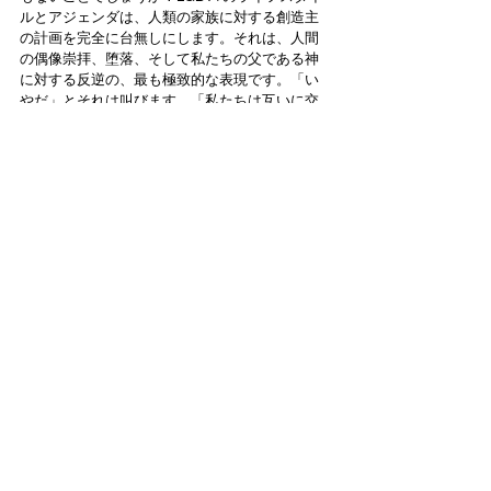
ルとアジェンダは、人類の家族に対する創造主
の計画を完全に台無しにします。それは、人間
の偶像崇拝、堕落、そして私たちの父である神
に対する反逆の、最も極致的な表現です。「い
やだ」とそれは叫びます。「私たちは互いに交
わり、神からの男女というイメージ（あるべき
姿）を拒み、『生めよ、増えよ』という命令を
拒むのだ」と（ローマ1:18-32）。
これらすべてが、この地に住む信者たちに痛ま
しい葛藤をもたらしています。
聖書が罪と呼ぶものを公然と祝っているのに、
どうして神に憐れみと保護、そして勝利を求め
られるでしょうか？私たちは、現代史において
最も保守的で「右派」の政府を持っているはず
です。与党連合には、定期的にトーラーを学ぶ
超正統派や国家宗教の指導者たちが溢れていま
す。なぜ誰も声を上げないのでしょうか？
そして、私たち――この地における信仰のレム
ナント（残された者）と、国々からの私たちと
共に立つ者たちはどうなのでしょうか。私たち
はアブラハムのように「破れ口に立ちはだか