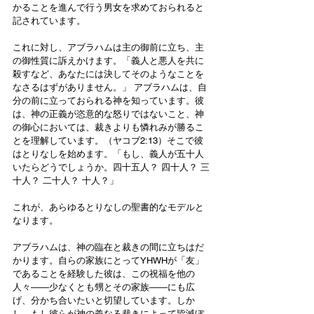
かることを進んで行う男女を求めておられると
記されています。
これに対し、アブラハムは主の御前に立ち、主
の御性質に訴えかけます。「義人と悪人を共に
殺すなど、あなたには決してそのようなことを
なさるはずがありません。」 アブラハムは、自
分の前に立っておられる神を知っています。彼
は、神の正義が恣意的な怒りではないこと、神
の御心においては、裁きよりも憐れみが勝るこ
とを理解しています。（ヤコブ2:13）そこで彼
はとりなしを始めます。「もし、義人が五十人
いたらどうでしょうか。四十五人？ 四十人？ 三
十人？ 二十人？ 十人？」
これが、あらゆるとりなしの聖書的なモデルと
なります。
アブラハムは、神の臨在と裁きの間に立ちはだ
かります。自らの家族にとってYHWHが「友」
であることを経験した彼は、この祝福を他の
人々――少なくとも甥とその家族――にも広
げ、分かち合いたいと切望しています。しか
し、もし彼らが神の義なる裁きによって皆滅ぼ