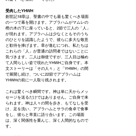
受肉したYHWH
創世記18章は、聖書の中でも最も驚くべき場面
の一つで幕を開けます。アブラハムがマムレの
樫の木の下に座っていると、2節で三人の「人」
が現れます。アブラハムは少なくともそのうち
のひとりを認識したようで、彼らに多大な敬意
と歓待を捧げます。章が進むにつれ、私たちは
これらの「人」が普通の訪問者ではないことに
気づきます。二人は御使ですが、三人目は極め
て人間らしい姿で現れたYHWHご自身です。本
文ストーリーは「その人々」と「YHWH」の間
で展開し続け、ついに22節でアブラハムは
YHWHの前に一人取り残されます。
これは驚くべき瞬間です。神は単に天からメッ
セージを送るだけではありません。ご自身で来
られます。神は人々の間を歩き、もてなしを受
け、足を洗い、アブラハムとサラの食卓で食事
をし、彼らと率直に語り合います。この場面
は、深く関係性を重んじ、深く人間的なもので
す。