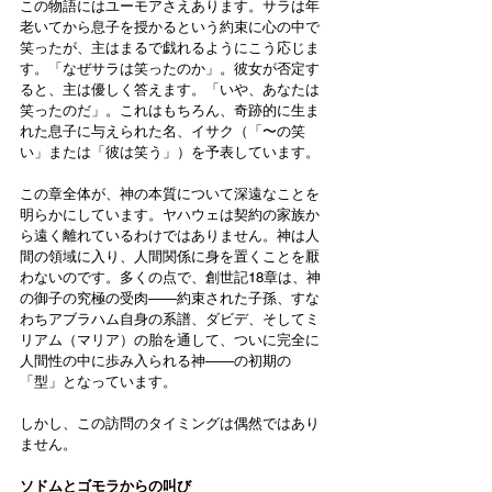
この物語にはユーモアさえあります。サラは年
老いてから息子を授かるという約束に心の中で
笑ったが、主はまるで戯れるようにこう応じま
す。「なぜサラは笑ったのか」。彼女が否定す
ると、主は優しく答えます。「いや、あなたは
笑ったのだ」。これはもちろん、奇跡的に生ま
れた息子に与えられた名、イサク（「〜の笑
い」または「彼は笑う」）を予表しています。
この章全体が、神の本質について深遠なことを
明らかにしています。ヤハウェは契約の家族か
ら遠く離れているわけではありません。神は人
間の領域に入り、人間関係に身を置くことを厭
わないのです。多くの点で、創世記18章は、神
の御子の究極の受肉——約束された子孫、すな
わちアブラハム自身の系譜、ダビデ、そしてミ
リアム（マリア）の胎を通して、ついに完全に
人間性の中に歩み入られる神——の初期の
「型」となっています。
しかし、この訪問のタイミングは偶然ではあり
ません。
ソドムとゴモラからの叫び