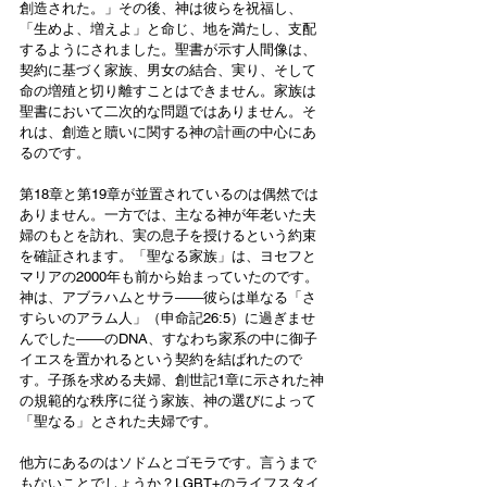
創造された。」その後、神は彼らを祝福し、
「生めよ、増えよ」と命じ、地を満たし、支配
するようにされました。聖書が示す人間像は、
契約に基づく家族、男女の結合、実り、そして
命の増殖と切り離すことはできません。家族は
聖書において二次的な問題ではありません。そ
れは、創造と贖いに関する神の計画の中心にあ
るのです。
第18章と第19章が並置されているのは偶然では
ありません。一方では、主なる神が年老いた夫
婦のもとを訪れ、実の息子を授けるという約束
を確証されます。「聖なる家族」は、ヨセフと
マリアの2000年も前から始まっていたのです。
神は、アブラハムとサラ――彼らは単なる「さ
すらいのアラム人」（申命記26:5）に過ぎませ
んでした――のDNA、すなわち家系の中に御子
イエスを置かれるという契約を結ばれたので
す。子孫を求める夫婦、創世記1章に示された神
の規範的な秩序に従う家族、神の選びによって
「聖なる」とされた夫婦です。
他方にあるのはソドムとゴモラです。言うまで
もないことでしょうか？LGBT+のライフスタイ