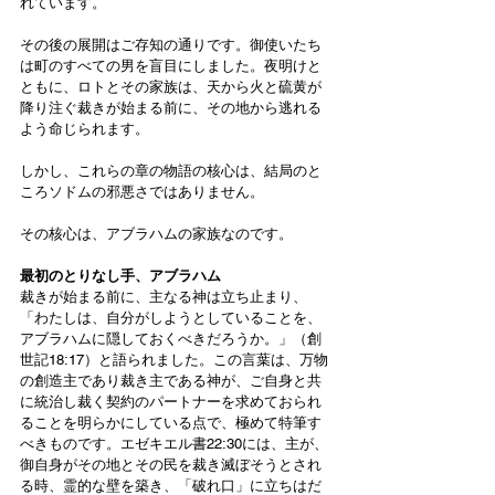
れています。
その後の展開はご存知の通りです。御使いたち
は町のすべての男を盲目にしました。夜明けと
ともに、ロトとその家族は、天から火と硫黄が
降り注ぐ裁きが始まる前に、その地から逃れる
よう命じられます。
しかし、これらの章の物語の核心は、結局のと
ころソドムの邪悪さではありません。
その核心は、アブラハムの家族なのです。
最初のとりなし手、アブラハム
裁きが始まる前に、主なる神は立ち止まり、
「わたしは、自分がしようとしていることを、
アブラハムに隠しておくべきだろうか。」（創
世記18:17）と語られました。この言葉は、万物
の創造主であり裁き主である神が、ご自身と共
に統治し裁く契約のパートナーを求めておられ
ることを明らかにしている点で、極めて特筆す
べきものです。エゼキエル書22:30には、主が、
御自身がその地とその民を裁き滅ぼそうとされ
る時、霊的な壁を築き、「破れ口」に立ちはだ