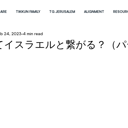
 ARE
TIKKUN FAMILY
TG JERUSALEM
ALIGNMENT
RESOUR
eb 24, 2023
4 min read
てイスラエルと繋がる？（パ