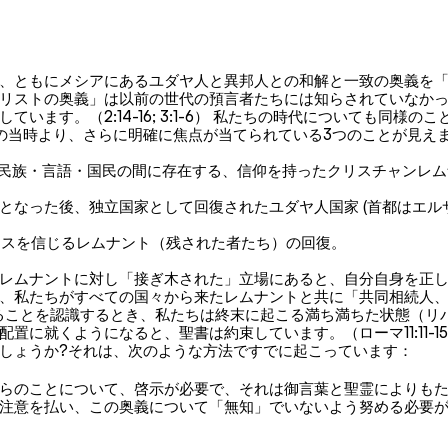
、ともにメシアにあるユダヤ人と異邦人との和解と一致の奥義を
リストの奥義」は以前の世代の預言者たちには知らされていなか
います。（2:14-16; 3:1-6） 私たちの時代についても同様の
紀の当時より、さらに明確に焦点が当てられている3つのことが見え
ての民族・言語・国民の間に存在する、信仰を持ったクリスチャンレ
の民となった後、独立国家として回復されたユダヤ人国家 (首都はエ
イエスを信じるレムナント（残された者たち）の回復。
レムナントに対し「接ぎ木された」立場にあると、自分自身を正
、私たちがすべての国々から来たレムナントと共に「共同相続人
ることを認識するとき、私たちは終末に起こる満ち満ちた状態（リ
置に就くようになると、聖書は約束しています。（ローマ11:11-15;
しょうか?それは、次のような方法ですでに起こっています：
らのことについて、啓示が必要で、それは御言葉と聖霊によりも
注意を払い、この奥義について「無知」でいないよう努める必要