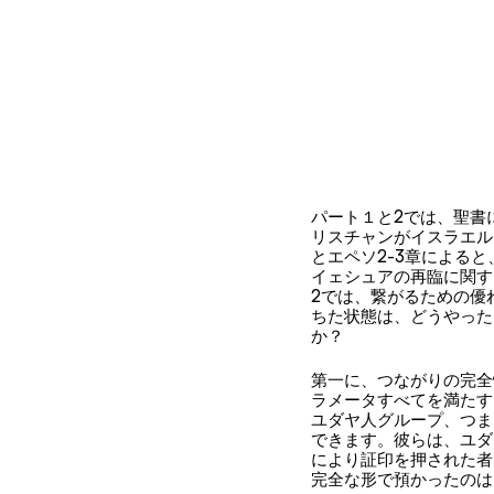
パート１と2では、聖書
リスチャンがイスラエル
とエペソ2-3章による
イェシュアの再臨に関す
2では、繋がるための優
ちた状態は、どうやった
か？ 
第一に、つながりの完全
ラメータすべてを満たす
ユダヤ人グループ、つま
できます。彼らは、ユダ
により証印を押された者
完全な形で預かったのは、