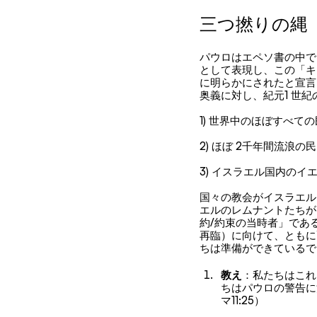
三つ撚りの縄
パウロはエペソ書の中で
として表現し、この「キ
に明らかにされたと宣言して
奥義に対し、紀元1 世
1) 世界中のほぼすべ
2) ほぼ 2千年間流浪
3) イスラエル国内の
国々の教会がイスラエル
エルのレムナントたちが
約/約束の当時者」であ
再臨）に向けて、ともに配
ちは準備ができているで
教え
：私たちはこれ
ちはパウロの警告に
マ11:25）