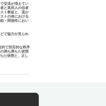
間で交流が増えてい
信者と異邦人の信者
リスト教徒と、遥か
リストの体における
信頼・関係性におい
などで協力が見られ
徒的で預言的な秩序
復の満ち満ちた状態
満ちた状態と、正し