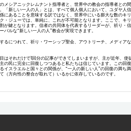
のメシアニックレムナント指導者と、世界中の教会の指導者との
。「新しい一人の人」とは、すべて個人個人において、ユダヤ人
係にあることを意味する訳ではなく、世界中にいる膨大な数のキ
ク・ジューでは、単純に、これが不可能となります。ここで、キ
割が鍵となります。信者の共同体を代表するリーダーが、祈り・
ーバルな“新しい一人の人”教会が実現できます。
するにつれて、祈り・ワーシップ聖会、アウトリーチ、メディア
目はそれだけで1回分の記事ができてしまいますが、主が近年、使
主の民に完全に回復しつつあると私たちは信じています。この回
るイスラエルと国々との関係が、“一人の新しい人”の回復の満ち
て（方向性の整合が取れて）いるかに依存しているのです。