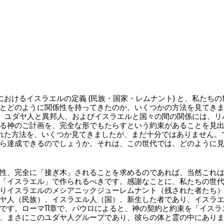
におけるイスラエルの定義 (民族・国家・レムナント) と、私たち
とどのように関係性を持ってきたのか、いくつかの方法を見てきまし
と、ユダヤ人と異邦人、およびイスラエルと国々の間の関係には、リ
る神のご計画を、完全な形でもたらすという約束があることを見
れた方法を、いくつか見てきましたが、まだ十分ではありません。
ら達成できるのでしょうか。それは、この世代では、どのように
性、完全に「接ぎ木」されることを求めるのであれば、当然これは
「イスラエル」で作られるべきです。感謝なことに、私たちの世
りイスラエルのメシアニックジューレムナント（残された者たち
ヤ人（民族）、イスラエル人（国）、新生した者であり、イスラ
です。ローマ11章で、パウロによると、神の契約と約束を「イスラ
まさにこのユダヤ人グループであり、彼らの体と霊の中にあります。 (11