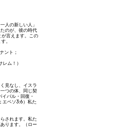
「一人の新しい人」
ったのが、彼の時代
ことが言えます。この
ます。
ムナント；
ルサレム！）
しく見なし、イスラ
、一つの体、同じ契
バイバル・回復・
 エペソ3:6）私た
たらされます。私た
があります。（ロー