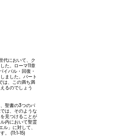
の世代において、ク
た。ローマ11章
バイバル・回復・
出しました。パート
では、この満ち満
見えるのでしょう
、聖書の3つのパ
代では、そのような
）を見つけることが
エル内において聖霊
エル」に対して、
:1-15) 