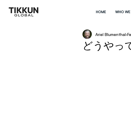
HOME
WHO WE
Ariel Blumenthal
F
どうやっ