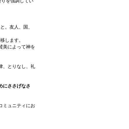
祈りを強調してい
こと。友人、国、
を移します。
る賛美によって神を
律、とりなし、礼
。
めにささげなさ
コミュニティにお
。