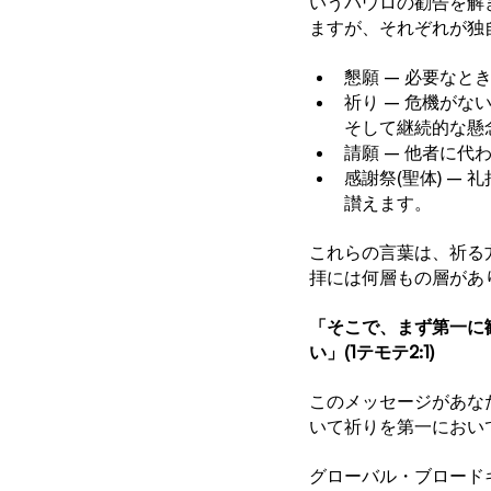
いうパウロの勧告を解
ますが、それぞれが独
懇願 – 必要な
祈り – 危機が
そして継続的な懸
請願 – 他者に
感謝祭(聖体) 
讃えます。
これらの言葉は、祈る
拝には何層もの層があ
「そこで、まず第一に
い」(1テモテ2:1)
このメッセージがあな
いて祈りを第一におい
グローバル・ブロード