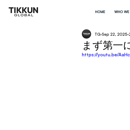
HOME
WHO WE
TG
Sep 22, 2025
まず第一
https://youtu.be/Aa