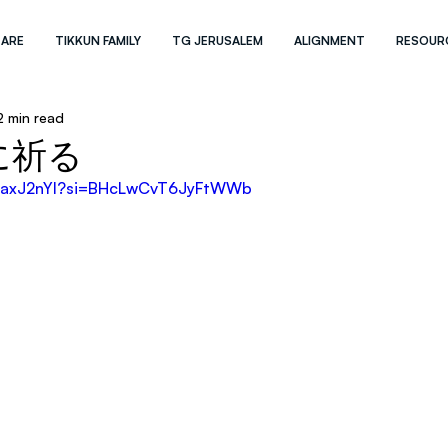
 ARE
TIKKUN FAMILY
TG JERUSALEM
ALIGNMENT
RESOUR
2 min read
に祈る
HcaxJ2nYI?si=BHcLwCvT6JyFtWWb