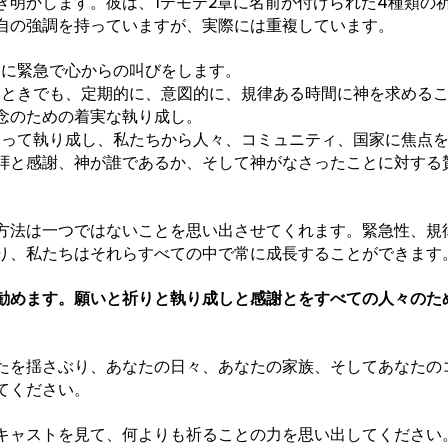
き明かします。彼は、1テモテ2章に名前が付けられた4種類の
自の強調を持っていますが、実際には重複しています。
ときに緊急で心からの叫びをします。
ないときでも、定期的に、意図的に、規律ある時間に神を求める
念のための着実な執り成し。
代わって執り成し、私たちから人々、コミュニティ、国家に焦点
– 礼拝と感謝、神が誰であるか、そして神がなさったことに対す
方法は一つではないことを思い出させてくれます。緊急性、規
り、私たちはそれらすべての中で常に成長することができます
勧めます。願いと祈りと執り成しと感謝とをすべての人々のた
たを揺さぶり、あなたの日々、あなたの家族、そしてあなたの
てください。
キャストを見て、何よりも祈ることの力を思い出してください