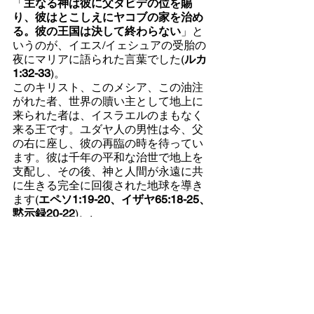
「
主なる神は彼に父ダビデの位を賜
り、彼はとこしえにヤコブの家を治め
る。彼の王国は決して終わらない
」と
いうのが、イエス/イェシュアの受胎の
夜にマリアに語られた言葉でした(
ルカ
1:32-33
)。
このキリスト、このメシア、この油注
がれた者、世界の贖い主として地上に
来られた者は、イスラエルのまもなく
来る王です。ユダヤ人の男性は今、父
の右に座し、彼の再臨の時を待ってい
ます。彼は千年の平和な治世で地上を
支配し、その後、神と人間が永遠に共
に生きる完全に回復された地球を導き
ます(
エペソ1:19-20、イザヤ65:18-25、
黙示録20-22
)。.
Image by 
Tung Thanh
 from 
Pixabay
日本語