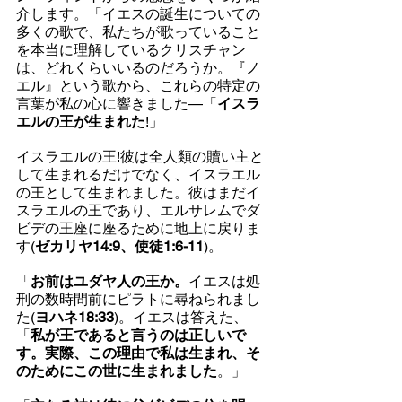
介します。「イエスの誕生についての
多くの歌で、私たちが歌っていること
を本当に理解しているクリスチャン
は、どれくらいいるのだろうか。『ノ
エル』という歌から、これらの特定の
言葉が私の心に響きました—「
イスラ
エルの王が生まれた
!」
イスラエルの王!彼は全人類の贖い主と
して生まれるだけでなく、イスラエル
の王として生まれました。彼はまだイ
スラエルの王であり、エルサレムでダ
ビデの王座に座るために地上に戻りま
す(
ゼカリヤ14:9、使徒1:6-11
)。
「
お前はユダヤ人の王か。
イエスは処
刑の数時間前にピラトに尋ねられまし
た(
ヨハネ18:33
)。イエスは答えた、
「
私が王であると言うのは正しいで
す。実際、この理由で私は生まれ、そ
のためにこの世に生まれました
。」