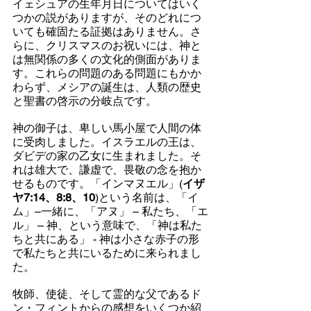
イェシュアの生年月日についてはいく
つかの説がありますが、そのどれにつ
いても確固たる証拠はありません。さ
らに、クリスマスのお祝いには、神と
は無関係の多くの文化的側面がありま
す。これらの問題のある問題にもかか
わらず、メシアの誕生は、人類の歴史
と聖書の啓示の分岐点です。
神の御子は、卑しい馬小屋で人間の体
に受肉しました。イスラエルの王は、
ダビデの家の乙女に生まれました。そ
れは雄大で、謙虚で、畏敬の念を抱か
せるものです。「インマヌエル」(
イザ
ヤ7:14、8:8、10
)という名前は、「イ
ム」–一緒に、「アヌ」 – 私たち、「エ
ル」 – 神、という意味で、「神は私た
ちと共にある」 - 神は小さな赤子の形
で私たちと共にいるために来られまし
た。
牧師、使徒、そして霊的な父であるド
ン・フィントからの感想をいくつか紹