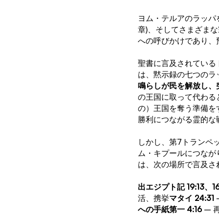
ヨム・テルアのラッパ
章)、そしてさまざま
への呼びかけであり、
聖書に言及されている
は、黙示録の七つのラ
鳴らしが民を解放し、
の王国に取って代わる
の）王国を奪う準備を
勝利につながる霊的な
しかし、第7トランペ
ム・キプールにつなが
は、次の場所で言及さ
出エジプト記 19:13、1
活、携挙
マタイ 24:31
への手紙第一 4:16
 –