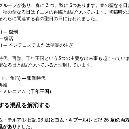
のグループがあり、春に 3 つ、秋に 3つあります。春の聖なる
、秋の聖なる日はイエスの再臨と結びついています。初臨時の
それらに関連する春の聖日の日に行われました。
) – 磔刑
 – 復活
七週) – ペンテコステまたは聖霊の注ぎ
時代、再臨、千年王国という3つの主要な出来事も起こってい
聖なる日と結びついていると理解しています。
ット、角笛) – 艱難時代
 再臨
 – ミレニアム（
千年王国）
する混乱を解消する
・テルア(レビ記 23 章
)とヨム・キプール(
レビ記 25
 章)の
乱があり
ました。