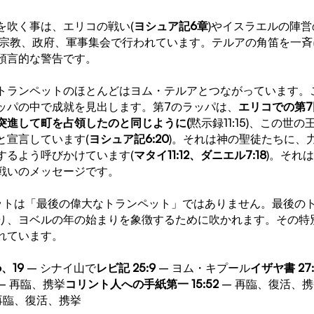
を吹く事は、エリコの戦い(
ヨシュア記6章
)やイスラエルの陣営
な宗教、政府、軍事集会で行われています。テルアの角笛を一
預言的な警告です。
トランペットのほとんどはヨム・テルアとつながっています。
ッパの中で成就を見出します。第7のラッパは、
エリコでの第
突進して町を占領したのと同じように(
黙示録11:15)、この世
と宣言しています(
ヨシュア記6:20
)。それは神の聖徒たちに、
するよう呼びかけています(
マタイ11:12、ダニエル7:18
)。それ
戦いのメッセージです。
ットは「最後の偉大なトランペット」ではありません。最後の
り、ヨベルの年の始まりを象徴するために吹かれます。その特
れています。
6、19
 – シナイ山で
レビ記 25:9
 – ヨム・キプール
イザヤ書 27:
 – 再臨、携挙
コリント人への手紙第一 15:52
 – 再臨、復活、
 再臨、復活、携挙