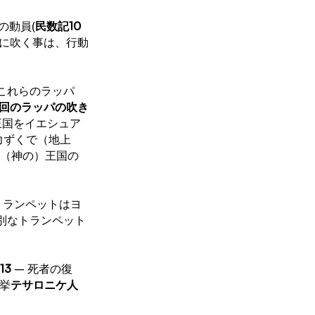
の動員(
民数記10
斉に吹く事は、行動
これらのラッパ
7回のラッパの吹き
の王国をイエシュア
力ずくで（地上
は（神の）王国の
トランペットはヨ
別なトランペット
13
 – 死者の復
携挙
テサロニケ人