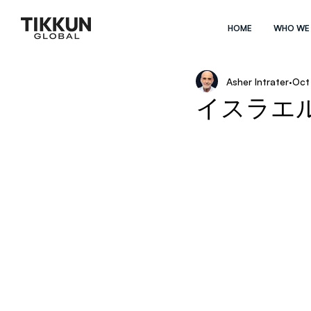
HOME
WHO WE
Asher Intrater
Oct
イスラエ