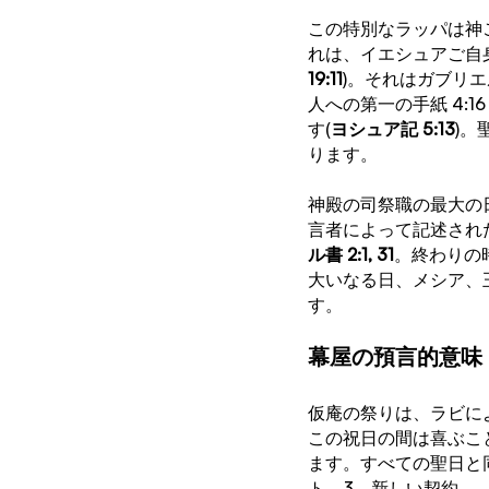
この特別なラッパは神
れは、イエシュアご自
19:11
)。それはガブリ
人への第一の手紙 4:
す(
ヨシュア記 5:13
)
ります。
神殿の司祭職の最大の
言者によって記述され
ル書 2:1, 31
。終わりの
大いなる日、メシア、
す。
幕屋の預言的意味
仮庵の祭りは、ラビに
この祝日の間は喜ぶこ
ます。すべての聖日と
ト、3、新しい契約。