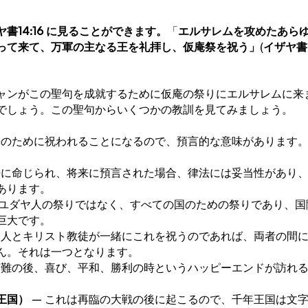
書14:16 に見ることができます。
「
エルサレムを攻めたあら
って来て、万軍の主なる王を礼拝し、仮庵祭を祝う」
(
イザヤ書
ャンがこの聖句を成就するために仮庵の祭りにエルサレムに来
でしょう。この聖句からいくつかの教訓を見てみましょう。
将来のために祝われることになるので、預言的な意味があります
過去に命じられ、将来に預言された場合、律法には妥当性があり
あります。
にユダヤ人の祭りではなく、すべての国のための祭りであり、国
巨大です。
ダヤ人とキリスト教徒が一緒にこれを祝うのであれば、両者の間
ん。それは一つとなります。
と苦難の後、喜び、平和、勝利の時というハッピーエンドが訪れ
王国）
 – これは再臨の大戦の後に起こるので、千年王国は文