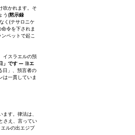
け吹かれます。そ
う(
黙示録
なく(テサロニケ
撃の命令を下されま
ランペットで起こ
。イスラエルの預
」です – ヨエ
る日」、預言者の
ンは一貫していま
います。律法は、
とさえ、言ってい
ラエルの出エジプ