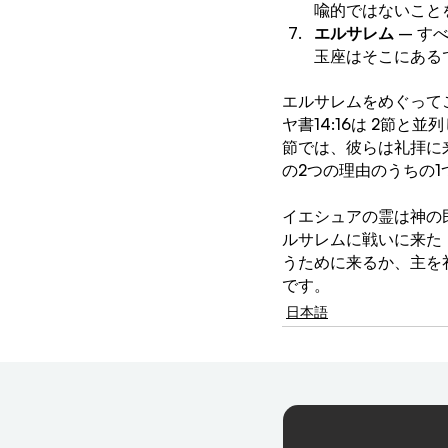
喩的ではないこと
エルサレム
 – 
玉座はそこにある
エルサレムをめぐって
ヤ書14:16は 2節と
節では、彼らは礼拝に
の2つの理由のうちの1
イエシュアの霊は神の
ルサレムに戦いに来た
うために来るか、主を
です。
日本語