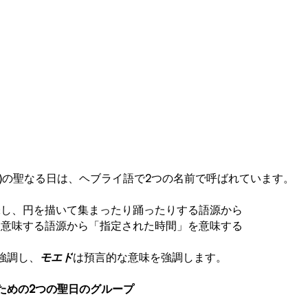
法)の聖なる日は、ヘブライ語で2つの名前で呼ばれています。
味し、円を描いて集まったり踊ったりする語源から
を意味する語源から「指定された時間」を意味する
強調し、
モエド
は預言的な意味を強調します。
ための2つの聖日のグループ