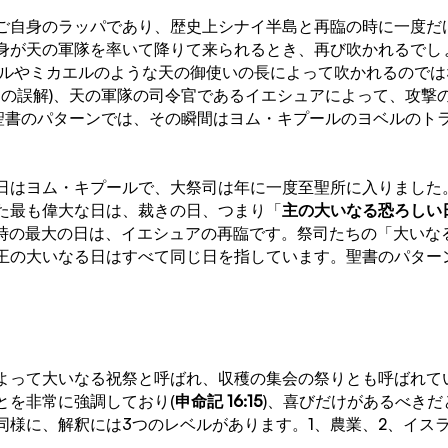
ご自身のラッパであり、歴史上シナイ半島と再臨の時に一度だ
身が天の軍隊を率いて降りて来られるとき、再び吹かれるでしょ
エルやミカエルのような天の御使いの長によって吹かれるのでは
16 の誤解)、天の軍隊の司令官であるイエシュアによって、攻
。聖書のパターンでは、その瞬間はヨム・キプールのヨベルのト
日はヨム・キプールで、大祭司は年に一度至聖所に入りました
た最も偉大な日は、裁きの日、つまり「
主の大いなる恐ろしい日
時の最大の日は、イエシュアの再臨です。祭司たちの「大いな
王の大いなる日はすべて同じ日を指しています。聖書のパター
よって大いなる祝祭と呼ばれ、収穫の集会の祭りとも呼ばれて
とを非常に強調しており(
申命記 16:15
)、喜びだけがあるべきだ
同様に、解釈には3つのレベルがあります。1、農業、2、イス