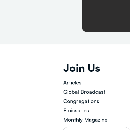
Join Us
Articles
Global Broad
cast
Congregations
Emissaries
Monthly Magazine