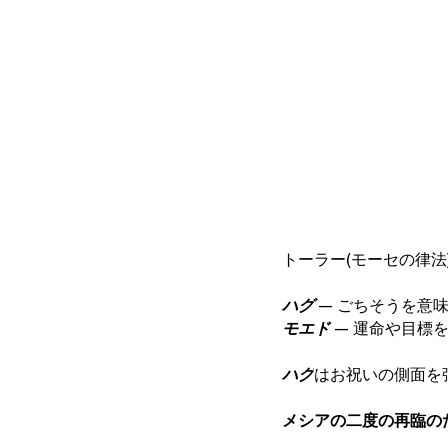
トーラー(モーセの律
ハグ 
– ごちそうを意
モエド 
– 運命や目標
ハグ
はお祝いの側面を
メシアの二度の再臨の