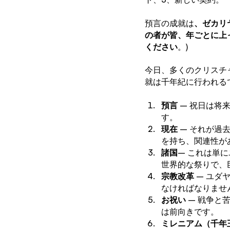
預言の成就は
、ゼカリヤ
の者が皆、年ごとに上
ください
。)
今日、多くのクリスチ
就は千年紀に行われる
預言
 – 祝日は
す。
現在
 – それが
を持ち、関連性が
諸国
– これは単
世界的な祭りで、
宗教改革
 – ユ
なければなりませ
お祝い
 – 戦争
は前向きです。
ミレニアム（千年