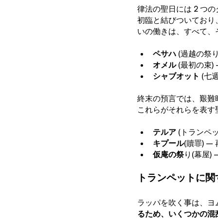
律法の聖日には 2 つ
初臨と結びついており
いの働きは、すべて、
ペサハ
 (過越の祭り
オメル
 (最初の束)
シャブオット
 (
終末の預言では、艱難
これらがそれらを表す
テルア
 (トランペ
キプール
(贖罪) –
仮庵の祭
り(幕屋)
トランペットに関
ラッパを吹く事は、ヨム
るため、いくつかの混