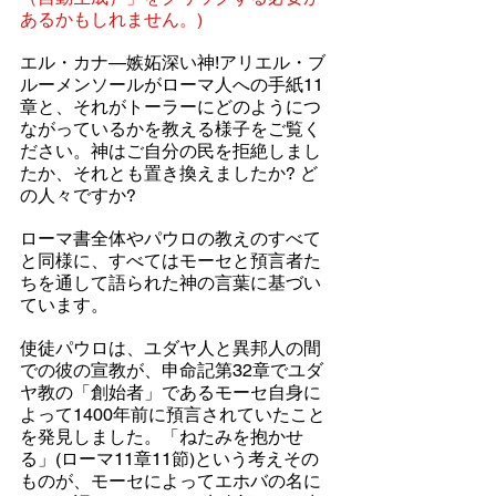
あるかもしれません。)
エル・カナ—嫉妬深い神!アリエル・ブ
ルーメンソールがローマ人への手紙11
章と、それがトーラーにどのようにつ
ながっているかを教える様子をご覧く
ださい。神はご自分の民を拒絶しまし
たか、それとも置き換えましたか? ど
の人々ですか?
ローマ書全体やパウロの教えのすべて
と同様に、すべてはモーセと預言者た
ちを通して語られた神の言葉に基づい
ています。
使徒パウロは、ユダヤ人と異邦人の間
での彼の宣教が、申命記第32章でユダ
ヤ教の「創始者」であるモーセ自身に
よって1400年前に預言されていたこと
を発見しました。「ねたみを抱かせ
る」(ローマ11章11節)という考えその
ものが、モーセによってエホバの名に