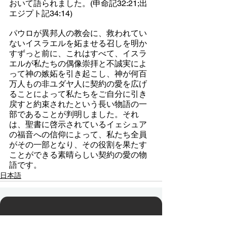
おいて語られました。(申命記32:21;出
エジプト記34:14)
パウロが異邦人の教会に、救われてい
ないイスラエルを妬ませる召しを明か
すずっと前に、これはすべて、イスラ
エルが私たちの偶像崇拝と不誠実によ
って神の嫉妬を引き起こし、神が何百
万人もの非ユダヤ人に契約の愛を広げ
ることによって私たちをご自分に引き
戻すと約束されたという長い物語の一
部であることが判明しました。それ
は、聖書に啓示されているイェシュア
の福音への信仰によって、私たち全員
がその一部となり、その役割を果たす
ことができる素晴らしい契約の愛の物
語です。
日本語