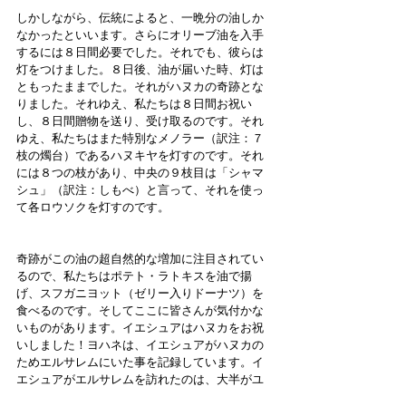
しかしながら、伝統によると、一晩分の油しか
なかったといいます。さらにオリーブ油を入手
するには８日間必要でした。それでも、彼らは
灯をつけました。８日後、油が届いた時、灯は
ともったままでした。それがハヌカの奇跡とな
りました。それゆえ、私たちは８日間お祝い
し、８日間贈物を送り、受け取るのです。それ
ゆえ、私たちはまた特別なメノラー（訳注：７
枝の燭台）であるハヌキヤを灯すのです。それ
には８つの枝があり、中央の９枝目は「シャマ
シュ」（訳注：しもべ）と言って、それを使っ
て各ロウソクを灯すのです。
奇跡がこの油の超自然的な増加に注目されてい
るので、私たちはポテト・ラトキスを油で揚
げ、スフガニヨット（ゼリー入りドーナツ）を
食べるのです。そしてここに皆さんが気付かな
いものがあります。イエシュアはハヌカをお祝
いしました！ヨハネは、イエシュアがハヌカの
ためエルサレムにいた事を記録しています。イ
エシュアがエルサレムを訪れたのは、大半がユ
ダヤのお祭りの時だけでした。