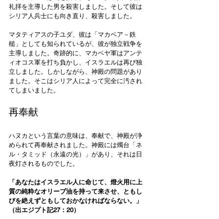
礼拝を主導した男を殺害しました。そして彼は
シリア人兵士にも向き直り、殺害しました。
マタティアスの子ユダ、彼は「マカベア－鉄
槌」としても知られているが、彼が独立戦争を
主導しました。奇跡的に、マカベヤ軍はアンテ
ィオコス軍を打ち負かし、イスラエルは再び独
立しました。しかしながら、神殿の問題があり
ました。そこはシリア人によって完全に汚され
てしまいました。
再奉献
ハヌカという言葉の意味は、奉献で、神殿が浄
められて再奉献されました。神殿には燭台「ネ
ル・タミッド（永遠の光）」があり、それは日
夜灯されるものでした。
「あなたはイスラエル人に命じて、燈火用に上
質の純粋なオリーブ油を持って来させ、ともし
びを絶えずともしておかなければならない。」
（出エジプト記27：20）