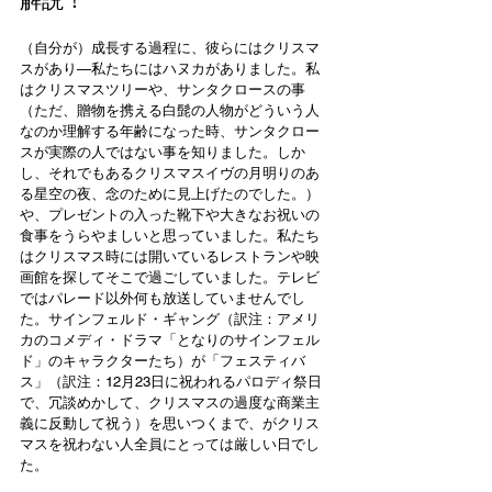
（自分が）成長する過程に、彼らにはクリスマ
スがあり—私たちにはハヌカがありました。私
はクリスマスツリーや、サンタクロースの事
（ただ、贈物を携える白髭の人物がどういう人
なのか理解する年齢になった時、サンタクロー
スが実際の人ではない事を知りました。しか
し、それでもあるクリスマスイヴの月明りのあ
る星空の夜、念のために見上げたのでした。）
や、プレゼントの入った靴下や大きなお祝いの
食事をうらやましいと思っていました。私たち
はクリスマス時には開いているレストランや映
画館を探してそこで過ごしていました。テレビ
ではパレード以外何も放送していませんでし
た。サインフェルド・ギャング（訳注：アメリ
カのコメディ・ドラマ「となりのサインフェル
ド」のキャラクターたち）が「フェスティバ
ス」（訳注：12月23日に祝われるパロディ祭日
で、冗談めかして、クリスマスの過度な商業主
義に反動して祝う）を思いつくまで、がクリス
マスを祝わない人全員にとっては厳しい日でし
た。