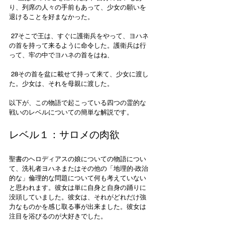
り、列席の人々の手前もあって、少女の願いを
退けることを好まなかった。
 27そこで王は、すぐに護衛兵をやって、ヨハネ
の首を持って来るように命令した。護衛兵は行
って、牢の中でヨハネの首をはね、
 28その首を盆に載せて持って来て、少女に渡し
た。少女は、それを母親に渡した。
以下が、この物語で起こっている四つの霊的な
戦いのレベルについての簡単な解説です。
レベル１：サロメの肉欲
聖書のヘロディアスの娘についての物語につい
て、洗礼者ヨハネまたはその他の「地理的-政治
的な」倫理的な問題について何も考えていない
と思われます。彼女は単に自身と自身の踊りに
没頭していました。彼女は、それがどれだけ強
力なものかを感じ取る事が出来ました。彼女は
注目を浴びるのが大好きでした。