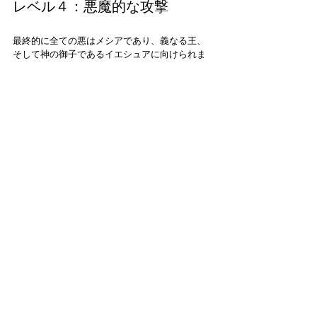
レベル４：悪魔的な攻撃
最終的に全ての悪はメシアであり、義なる王、
そして神の御子であるイエシュアに向けられま
す。イゼベルの霊は高位の悪霊で、サタンの命
令下の第二位にいます。イゼベルの霊は預言者
ヨハネを止めようと躍起になりました。サタン
はイエシュアとその弟子を止めようと躍起にな
っています。
ヨハネはイエシュアを世界に提示し特定した預
言者でした。イエシュアは神の御国がこの世界
に到来するのを代表する存在です。サタンはそ
の御国を覆そうと躍起になっています。これは
現実的な闘いです。単に自己中心的肉欲から始
まったものが、神に対抗する悪魔的な力を受け
た悪となるのです。
四つのレベルのまとめです：
各レベルは誰がそれを進めているかで見る事が
出来ます：
1.    サロメ
2.    ヘロディアス