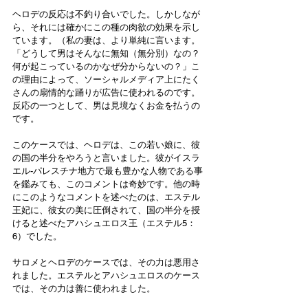
ヘロデの反応は不釣り合いでした。しかしなが
ら、それには確かにこの種の肉欲の効果を示し
ています。（私の妻は、より単純に言います。
「どうして男はそんなに無知（無分別）なの？
何が起こっているのかなぜ分からないの？」こ
の理由によって、ソーシャルメディア上にたく
さんの扇情的な踊りが広告に使われるのです。
反応の一つとして、男は見境なくお金を払うの
です。
このケースでは、ヘロデは、この若い娘に、彼
の国の半分をやろうと言いました。彼がイスラ
エル-パレスチナ地方で最も豊かな人物である事
を鑑みても、このコメントは奇妙です。他の時
にこのようなコメントを述べたのは、エステル
王妃に、彼女の美に圧倒されて、国の半分を授
けると述べたアハシュエロス王（エステル5：
6）でした。
サロメとヘロデのケースでは、その力は悪用さ
れました。エステルとアハシュエロスのケース
では、その力は善に使われました。