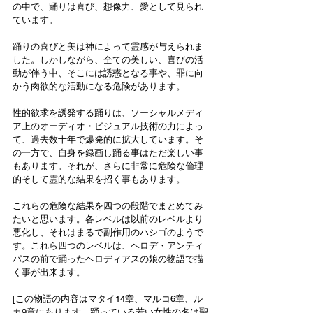
の中で、踊りは喜び、想像力、愛として見られ
ています。
踊りの喜びと美は神によって霊感が与えられま
した。しかしながら、全ての美しい、喜びの活
動が伴う中、そこには誘惑となる事や、罪に向
かう肉欲的な活動になる危険があります。
性的欲求を誘発する踊りは、ソーシャルメディ
ア上のオーディオ・ビジュアル技術の力によっ
て、過去数十年で爆発的に拡大しています。そ
の一方で、自身を録画し踊る事はただ楽しい事
もあります。それが、さらに非常に危険な倫理
的そして霊的な結果を招く事もあります。
これらの危険な結果を四つの段階でまとめてみ
たいと思います。各レベルは以前のレベルより
悪化し、それはまるで副作用のハシゴのようで
す。これら四つのレベルは、ヘロデ・アンティ
パスの前で踊ったヘロディアスの娘の物語で描
く事が出来ます。
[この物語の内容はマタイ14章、マルコ6章、ル
カ9章にあります。踊っている若い女性の名は聖