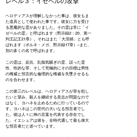
レベル３：イゼベルの攻撃
ヘロディアスが理解しなかった事は、彼女もま
た道具として使われた事です。彼女に力を受け
る悪魔的な霊がありました。その霊は常に「イ
ゼベルの霊」と呼ばれます（黙示録2：20、第一
列王記王21章）。それはまた「大淫婦」とも呼
ばれます（ポルネ・メガ、黙示録17章）–また、
別の多くの名で呼ばれます。
この霊は、反抗、乱痴気騒ぎの霊、誤った霊
性、性的な罪、そして究極的にその目標は男性
の権威と預言的な倫理的な権威を失墜させるも
のを合わせます。
この第三のレベルは、ヘロディアスが罪を犯し
たいと望み、殺人を継続する意志が問題なので
はなく、ヨハネを止めるために行っているので
す。ヨハネはこの世代の大いなる預言者でし
た。彼は人々に神の言葉を代表する存在でし
た。イエシュアは彼を、全時代通して最も偉大
な預言者だと述べています。