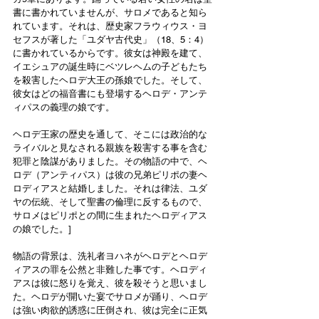
書に書かれていませんが、サロメであると知ら
れています。それは、歴史家フラウィウス・ヨ
セフスが著した「ユダヤ古代史」（18、5：4）
に書かれているからです。彼女は神殿を建て、
イエシュアの誕生時にベツレヘムの子どもたち
を殺害したヘロデ大王の孫娘でした。そして、
彼女はどの福音書にも登場するヘロデ・アンテ
ィパスの義理の娘です。
ヘロデ王家の歴史を通して、そこには政治的な
ライバルと見なされる親族を殺害する事を含む
犯罪と陰謀がありました。その物語の中で、ヘ
ロデ（アンティパス）は彼の兄弟ピリポの妻ヘ
ロディアスと結婚しました。それは律法、ユダ
ヤの伝統、そして聖書の倫理に反するもので、
サロメはピリポとの間に生まれたヘロディアス
の娘でした。]
物語の背景は、洗礼者ヨハネがヘロデとヘロデ
ィアスの罪を公然と非難した事です。ヘロディ
アスは彼に怒りを覚え、彼を殺そうと思いまし
た。ヘロデが開いた宴でサロメが踊り、ヘロデ
は強い肉欲的誘惑に圧倒され、彼は完全に正気