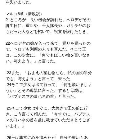
を失いました。
マルコ6章（新改訳）
21ところが、良い機会が訪れた。ヘロデがその
誕生日に、重臣や、千人隊長や、ガリラヤのお
もだった人などを招いて、祝宴を設けたとき、
22ヘロデヤの娘が入って来て、踊りを踊ったの
で、ヘロデも列席の人々も喜んだ。そこで王
は、この少女に、「何でもほしい物を言いなさ
い。与えよう。」と言った。
 23また、「おまえの望む物なら、私の国の半分
でも、与えよう」と言って、誓った。
 24そこで少女は出て行って、「何を願いましょ
うか」とその母親に言った。すると母親は、
「バプテスマのヨハネの首」と言った。
 25そこで少女はすぐに、大急ぎで王の前に行
き、こう言って頼んだ。「今すぐに、バプテス
マのヨハネの首を盆に載せていただきとうござ
います。」
 26王は非常に心を痛めたが、自分の誓いもあ