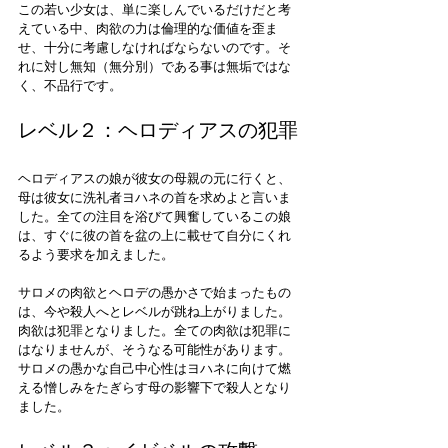
この若い少女は、単に楽しんでいるだけだと考
えている中、肉欲の力は倫理的な価値を歪ま
せ、十分に考慮しなければならないのです。そ
れに対し無知（無分別）である事は無垢ではな
く、不品行です。
レベル２：ヘロディアスの犯罪
ヘロディアスの娘が彼女の母親の元に行くと、
母は彼女に洗礼者ヨハネの首を求めよと言いま
した。全ての注目を浴びて興奮しているこの娘
は、すぐに彼の首を盆の上に載せて自分にくれ
るよう要求を加えました。
サロメの肉欲とヘロデの愚かさで始まったもの
は、今や殺人へとレベルが跳ね上がりました。
肉欲は犯罪となりました。全ての肉欲は犯罪に
はなりませんが、そうなる可能性があります。
サロメの愚かな自己中心性はヨハネに向けて燃
える憎しみをたぎらす母の影響下で殺人となり
ました。