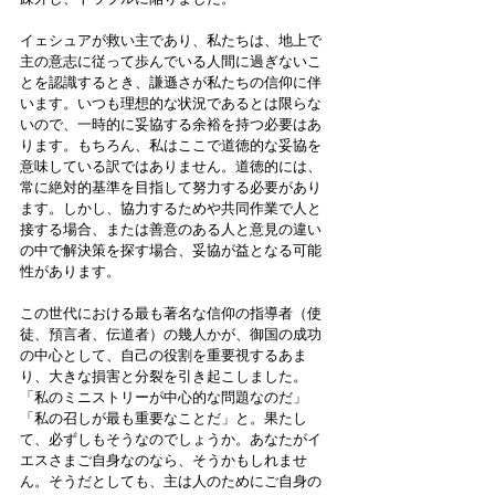
イェシュアが救い主であり、私たちは、地上で
主の意志に従って歩んでいる人間に過ぎないこ
とを認識するとき、謙遜さが私たちの信仰に伴
います。いつも理想的な状況であるとは限らな
いので、一時的に妥協する余裕を持つ必要はあ
ります。もちろん、私はここで道徳的な妥協を
意味している訳ではありません。道徳的には、
常に絶対的基準を目指して努力する必要があり
ます。しかし、協力するためや共同作業で人と
接する場合、または善意のある人と意見の違い
の中で解決策を探す場合、妥協が益となる可能
性があります。 
この世代における最も著名な信仰の指導者（使
徒、預言者、伝道者）の幾人かが、御国の成功
の中心として、自己の役割を重要視するあま
り、大きな損害と分裂を引き起こしました。
「私のミニストリーが中心的な問題なのだ」
「私の召しが最も重要なことだ」と。果たし
て、必ずしもそうなのでしょうか。あなたがイ
エスさまご自身なのなら、そうかもしれませ
ん。そうだとしても、主は人のためにご自身の