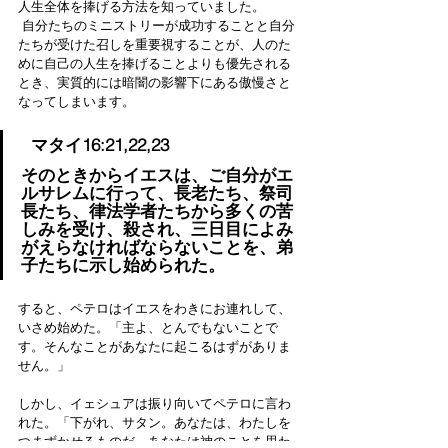
人生全体を捧げる方法を知っていました。
 自分たちのミニストリーが成功することと自分
たちが受けた召しを重要視することが、人のた
めに自己の人生を捧げることよりも優先される
とき、実質的には暗闇の影響下にある傲慢さと
なってしまいます。
  マタイ16:21,22,23
そのときからイエスは、ご自分がエ
ルサレムに行って、長老たち、祭司
長たち、律法学者たちから多くの苦
しみを受け、殺され、三日目によみ
がえらなければならないことを、弟
子たちに示し始められた。
すると、ペテロはイエスをわきにお連れして、
いさめ始めた。「主よ、とんでもないことで
す。そんなことがあなたに起こるはずがありま
せん。」
しかし、イェシュアは振り向いてペテロに言わ
れた。「下がれ、サタン。あなたは、わたしを
つまずかせるものだ。あなたは神のことを思わ