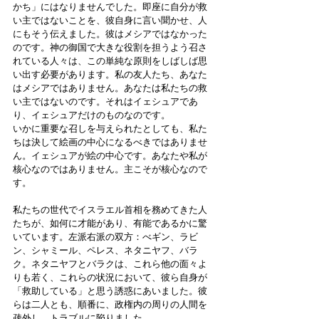
かち」にはなりませんでした。即座に自分が救
い主ではないことを、彼自身に言い聞かせ、人
にもそう伝えました。彼はメシアではなかった
のです。神の御国で大きな役割を担うよう召さ
れている人々は、この単純な原則をしばしば思
い出す必要があります。私の友人たち、あなた
はメシアではありません。あなたは私たちの救
い主ではないのです。それはイェシュアであ
り、イェシュアだけのものなのです。
いかに重要な召しを与えられたとしても、私た
ちは決して絵画の中心になるべきではありませ
ん。イェシュアが絵の中心です。あなたや私が
核心なのではありません。主こそが核心なので
す。 
私たちの世代でイスラエル首相を務めてきた人
たちが、如何に才能があり、有能であるかに驚
いています。左派右派の双方：べギン、ラビ
ン、シャミール、ペレス、ネタニヤフ、バラ
ク。ネタニヤフとバラクは、これら他の面々よ
りも若く、これらの状況において、彼ら自身が
「救助している」と思う誘惑にあいました。彼
らは二人とも、順番に、政権内の周りの人間を
疎外し、トラブルに陥りました。 