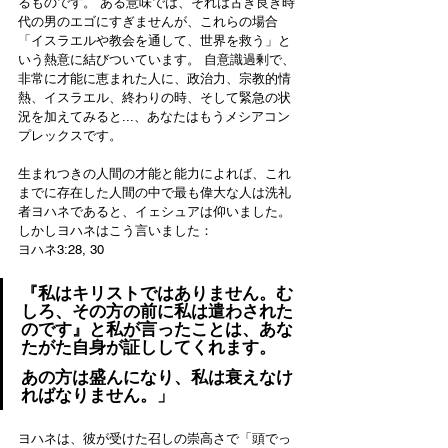
るものです。 ある意味では、それは古き良き時
代の男のエゴにすぎませんが、これらの場合
「イスラエルや教会を通して、世界を救う」と
いう熱意に結びついています。 自意識過剰で、
非常に才能に恵まれた人に、政治力、宗教的情
熱、イスラエル、終わりの時、そして緊急の状
況を加えてみると...、あなたはもうメシアコン
プレックスです。
生まれつきの人間の才能と能力によれば、これ
までに存在した人間の中で最も偉大な人は洗礼
者ヨハネであると、イェシュアは仰いました。 
しかしヨハネはこう言いました：
ヨハネ3:28, 30
『私はキリストではありません。む
しろ、その方の前に私は遣わされた
のです』と私が言ったことは、あな
たがた自身が証ししてくれます。
あの方は盛んになり、私は衰えなけ
ればなりません。」
ヨハネは、彼が受けた召しの崇高さで「頭でっ