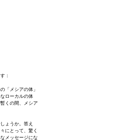
ます：
模の「メシアの体」
々なローカルの体
が暫くの間、メシア
でしょうか。答え
人々にとって、驚く
的なメッセージにな