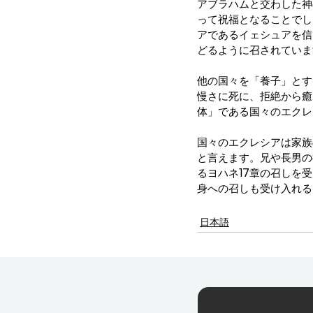
アブラハムと交わした神
って祝福となることでし
アであるイェシュアを信
どるように召されていま
他の国々を「養子」とす
慢さに死に、拒絶から癒
体」である国々のエクレ
国々のエクレシアは家族
と言えます。兄や長男の
るヨハネ17章の召しを
身への召しも受け入れる
日本語