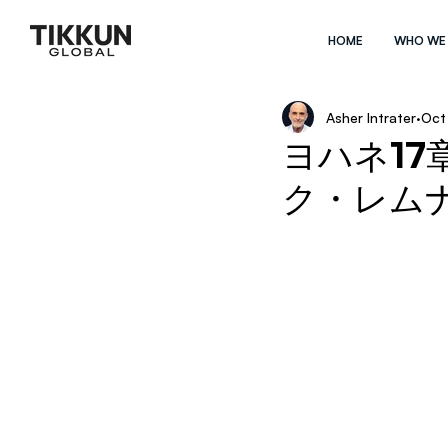
HOME
WHO WE
Asher Intrater
Oct
ヨハネ17
ク・レム