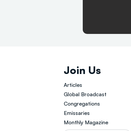
Join Us
Articles
Global Broad
cast
Congregations
Emissaries
Monthly Magazine