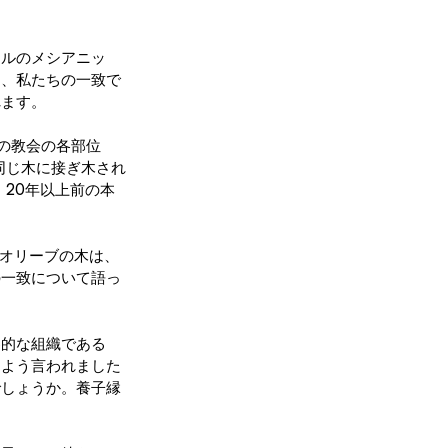
エルのメシアニッ
た、私たちの一致で
れます。
々の教会の各部位
同じ木に接ぎ木され
、20年以上前の本
のオリーブの木は、
の一致について語っ
界的な組織である
るよう言われました
でしょうか。養子縁