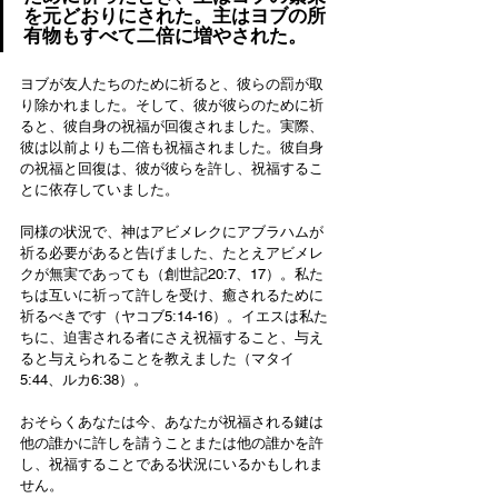
を元どおりにされた。主はヨブの所
有物もすべて二倍に増やされた。
ヨブが友人たちのために祈ると、彼らの罰が取
り除かれました。そして、彼が彼らのために祈
ると、彼自身の祝福が回復されました。実際、
彼は以前よりも二倍も祝福されました。彼自身
の祝福と回復は、彼が彼らを許し、祝福するこ
とに依存していました。
同様の状況で、神はアビメレクにアブラハムが
祈る必要があると告げました、たとえアビメレ
クが無実であっても（創世記20:7、17）。私た
ちは互いに祈って許しを受け、癒されるために
祈るべきです（ヤコブ5:14-16）。イエスは私た
ちに、迫害される者にさえ祝福すること、与え
ると与えられることを教えました（マタイ
5:44、ルカ6:38）。
おそらくあなたは今、あなたが祝福される鍵は
他の誰かに許しを請うことまたは他の誰かを許
し、祝福することである状況にいるかもしれま
せん。