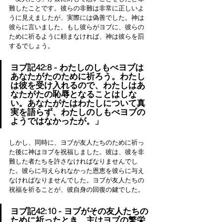
難したことです。彼らの非難は非常に正しいよ
うに見えましたが、実際には偽善でした。神は
彼らに言いました、もし彼らがヨブに、彼らの
ために祈るように頼まなければ、神は彼らを罰
するでしょう。
ヨブ記42:8 - わたしのしもべヨブは
あなたがたのために祈ろう。わたし
は彼を受け入れるので、わたしはあ
なたがたの恥辱となることはしな
い。あなたがたはわたしについて真
実を語らず、わたしのしもべヨブの
ようではなかったが。」
しかし、同時に、ヨブが友人たちのために祈っ
た後に神はヨブを祝福しました。彼は、彼を非
難した者たちを許さなければなりませんでし
た。彼らに与えられなかった恩恵を彼らに与え
なければなりませんでした。ヨブが友人たちの
祝福を祈ることが、彼自身の回復の鍵でした。
ヨブ記42:10 - ヨブがその友人たちの
ために祈ったとき、主はヨブの繁栄