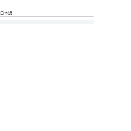
日本語
Contact Us
Email:
info@tikkunglobal.org