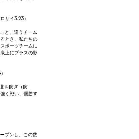
ロサイ3:23）
のこと、違うチーム
するとき、私たちの
るスポーツチームに
健康上にプラスの影
5）
敗北を防ぎ（防
り強く戦い、優勝す
オープンし、この数