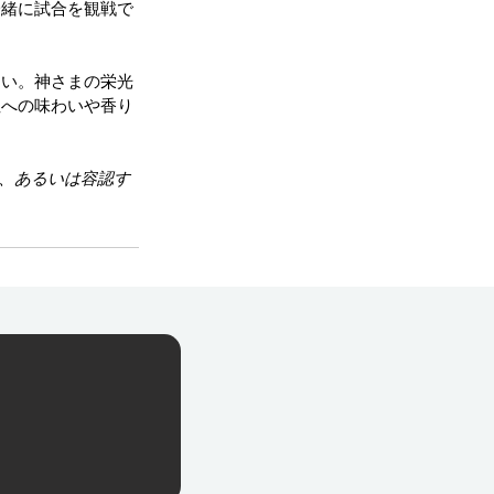
一緒に試合を観戦で
さい。神さまの栄光
性への味わいや香り
せ、あるいは容認す