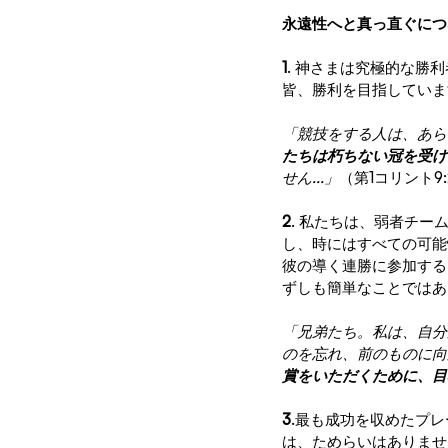
永遠性へと真っ直ぐにつ
1
. 神さまは究極的な勝
皆、勝利を目指していま
「競技をする人は、あら
たちは朽ちない冠を受け
せん...」
（第1コリント9:
2
. 私たちは、弱者チ
し、時にはすべての可能
彼の導く連勝に参加する
ずしも簡単なことではあ
「兄弟たち。私は、自分
のを忘れ、前のものに向
賞をいただくために、目
3
.最も成功を収めたプ
は、ためらいはありませ