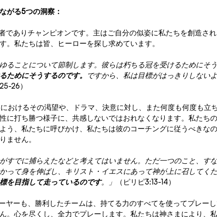
ながる5つの洞察：
利者でありチャンピオンです。主はご自分の似姿に私たちを創造さ
す。私たちは皆、ヒーローを探し求めています。 
ゆることについて節制します。彼らは朽ちる冠を受けるためにそ
るためにそうするのです。
ですから、私は目標がはっきりしない
25-26）
ームにおけるその渇望や、ドラマ、決意に対し、また何度も何度も立
性に打ち勝つ様子に、共感しないではおれなくなります。私たち
よう、私たちに呼びかけ、私たちは彼のコーチングに従うべきな
りません。
がすでに捕らえたなどと考えてはいません。ただ一つのこと、す
かって身を伸ばし、キリスト・イエスにあって神が上に召してく
標を目指して走っているのです
。」
（ピリピ3:13-14）
レーヤーも、勝利したチームは、持てる力のすべてを使ってプレー
ん。心を尽くし、全力でプレーします。私たちは神さまにより、