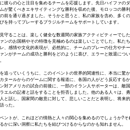
に彼らの心と注目を集めるチームを応援します。先日ハイファの
ムが驚くべきエキサイティングな勝利を収めた後、モロッコの勝
の前を通り過ぎました。そうかと思うと、私の家族を含め、多く
びを持ってプレーするブラジルチームをサポートしています。
見守ることは、楽しく健全な数週間の家族アクティビティーでし
ァンのお国柄やその特徴を見極めるのは楽しいことでした。私た
レ、感情や文化的表現が、必然的に、チームのプレーの仕方やチ
ァンがチームの成功と勝利をどのように喜び、エラーと敗退につ
。
を追っていくうちに、このイベントの世界的関連性に、本当に驚
カタールからのゲームに関する報道に、各国の人がどう反応する
ン対アメリカの試合の前後に、一部のイラン人サポーターは、敵
ラエルの記者と話をすることを拒否しました。他のある人々は、
人と話し、国家間の敵意に対して、悲しいことだと表明し、将来
語った。
ベントが、これほどの情熱と人々の関心を集めるのでしょうか?そ
るかに深い洞察に私たちを結びつけるからなのかも知れません。 