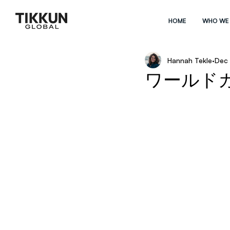
HOME
WHO WE
Hannah Tekle
Dec 
ワールド