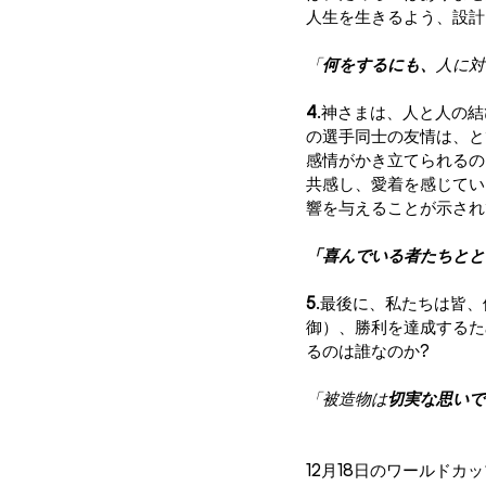
人生を生きるよう、設計
「
何をするにも、
人に対
4
.神さまは、人と人の
の選手同士の友情は、と
感情がかき立てられるの
共感し、愛着を感じてい
響を与えることが示され
「喜んでいる者たちとと
5
.最後に、私たちは皆
御）、勝利を達成するた
るのは誰なのか?
「被造物は
切実な思いで
12月18日のワールド