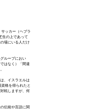
 サッカー（ヘブラ
芝生の上であって
その場にいる人だけ
のグループにおい
ーではなく）「間違
す。
のは、イスラエルは
場資格を得られたと
も対戦しますが、何
らの伝統や言語に関