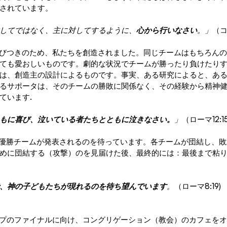
されています。
してではなく、主に対してするように、
心から行いなさい
。」
（コ
結びつきのため、私たちを創造されました。同じチームはもちろん
ても愛おしいものです。劇的な状況でチームが勝ったり負けたり
は、創造主の設計によるものです。事実、
ある研究
によると、あ
るサポータは、そのチームの勝敗に関係なく、その経験から精神
ています.
もに喜び、泣いている者たちとともに泣きなさい。
」
（ローマ12:1
、優勝チームが発表されるのを待っています。各チームが団結し、
めに団結する（攻撃）のを見届けた後、最終的には：最後まで粘
、神の子どもたちが現れるのを待ち望んでいます
。
（ローマ8:19)
カップのファイナルに向け、コングリゲーション（教会）のカフェを