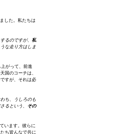
れました。私たちは
うするのですが、
私
ような走り方はしま
ち上がって、前進
の天国のコーチは、
のですが、それは必
なわち、うしろのも
ださるという、
その
しています。彼らに
私たち皆んなで共に