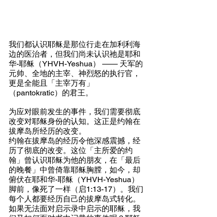
我们都认识耶稣是那位行走在加利利海
边的医治者，但我们尚未认识祂是耶和
华-耶稣（YHVH-Yeshua） —— 天军的
元帅、全地的主宰、神烈怒的执行官，
更是全能且「主宰万有」
（pantokratic）的君王。
为应对眼前发生的事件，我们需要彻底
改变对耶稣身份的认知。这正是约翰在
拔摩岛所经历的改变。
约翰在拔摩岛的经历令他深感震撼，经
历了彻底的改变。这位「主所爱的约
翰」曾认识耶稣为他的朋友，在「最后
的晚餐」中曾倚靠耶稣胸膛，如今，却
俯伏在耶和华-耶稣（YHVH-Yeshua）
脚前，像死了一样（启1:13-17）。我们
每个人都要经历自己的拔摩岛式转化。
如果无法面对启示录中启示的耶稣，我