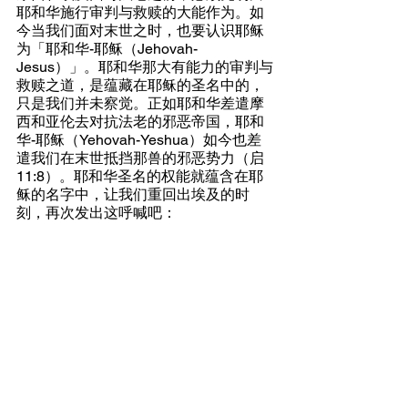
耶和华施行审判与救赎的大能作为。如
今当我们面对末世之时，也要认识耶稣
为「耶和华-耶稣（Jehovah-
Jesus）」。耶和华那大有能力的审判与
救赎之道，是蕴藏在耶稣的圣名中的，
只是我们并未察觉。正如耶和华差遣摩
西和亚伦去对抗法老的邪恶帝国，耶和
华-耶稣（Yehovah-Yeshua）如今也差
遣我们在末世抵挡那兽的邪恶势力（启
11:8）。耶和华圣名的权能就蕴含在耶
稣的名字中，让我们重回出埃及的时
刻，再次发出这呼喊吧：
「容我的百姓去！」
简体中文 (Simplified)