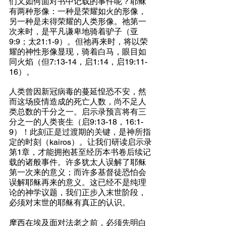
们又如何面对书中记载的事件呢？耶稣
有两种形像：一种是荣耀如火的形像，
另一种是未得荣耀的人类形像。祂第一
次来时，是平凡谦卑地骑着驴子（亚
9:9；太21:1-9）。但祂再来时，将以荣
耀的神性形像显现，骑着白马，眼目如
同火焰（但7:13-14，启1:14，启19:11-
16）。
人类曾因新冠病毒的蔓延惶恐不安，然
而这场疫情造成的死亡人数，尚不足人
类总数的千分之一。启示录预言将有三
分之一的人类丧生（启9:13-18，16:1-
9）！此刻正是过渡期的关键，是神所指
定的时刻（kairos）。让我们研读启示录
第1章，才能拥抱甚至经历本书卷后续记
载的诸般事件。许多犹太人误解了耶稣
第一次来的意义；而许多基督徒恐怕会
误解耶稣再来的意义。这已经不是纯理
论的神学议题，我们正步入末世阶段，
必须对末世的耶稣有真正的认识。
摩西在埃及面对法老之前，必须先明白