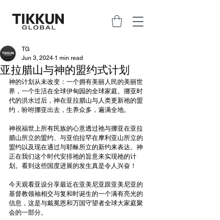
TG
Jun 3, 2024
1 min read
亚拉腊山与神的盟约式计划
神的计划从未改变：一个拥有美丽人民的美丽世
界，一个生活在全球伊甸园的全球家庭。挪亚时
代的洪水过后，神在亚拉腊山与人类更新祂的盟
约，吩咐挪亚出去，生养众多，遍满全地。
神祝福世上所有民族的心意透过祂与挪亚在亚拉
腊山所立的盟约、与亚伯拉罕在摩利亚山所立的
盟约以及现在通过与耶稣所立的新约来表达。神
正在我们这个时代安排祂的旨意来实现祂的计
划。看到这些国度进展的发生真是令人兴奋！
今天观看亚设分享最近在亚美尼亚跟亚美尼亚的
基督教领袖相交与复和时诞生的一个满有亮光的
信息，这是与戴冕恩和万国守望者全球大家庭聚
会的一部分。