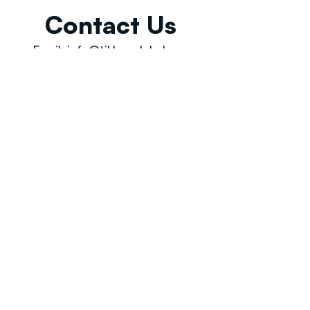
Contact Us
Email:
info@tikkunglobal.org
Member
Accredited.
Copyright © 2026
Tikkun Global
. All rights reserved
|
Privacy Policy | Developed by
Oceans