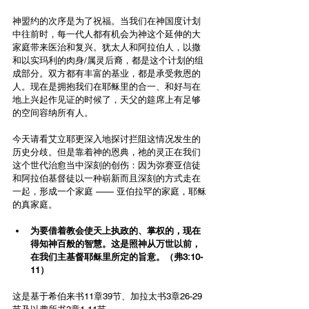
神盟约的次序是为了祝福。当我们在神国度计划
中往前时，每一代人都有机会为神这个延伸的大
家庭带来医治和复兴。犹太人和阿拉伯人，以撒
和以实玛利的肉身/属灵后裔，都是这个计划的组
成部分。双方都有丰富的基业，都是承受救恩的
人。现在是拥抱我们在耶稣里的合一、和好与在
地上兴起作见证的时候了，天父的筵席上有足够
的空间容纳所有人。
今天请看艾立耶更深入地探讨拦阻这情况发生的
历史分歧。但是靠着神的恩典，祂的灵正在我们
这个世代治愈当中深刻的创伤：因为弥赛亚信徒
和阿拉伯基督徒以一种崭新而且深刻的方式走在
一起，形成
一个家庭
 —— 亚伯拉罕的家庭，耶稣
的真家庭。
为要借着教会使天上执政的、掌权的，现在
得知神百般的智慧。这是照神从万世以前，
在我们主基督耶稣里所定的旨意。（弗3:10-
11）
这是基于希伯来书11章39节、加拉太书3章26-29