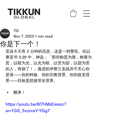
TG
Nov 7, 2023
1 min read
你是下一个！
亚设今天有 2 分钟的讯息，这是一则警告。在以
赛亚书 5:20 中，神说：「那些称恶为善，称善为
恶，以暗为光，以光为暗，以苦为甜，以甜为苦
的人，有祸了！」激进的伊斯兰圣战并不关心你
是谁——你的种族、你的宗教背景、你的政党背
景——目标是想接管全世界。
醒来！
https://youtu.be/6f7hMdCesoc?
si=1GS_5vzcraY-YGg7