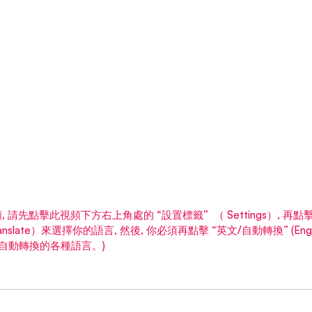
 請先點擊此視頻下方右上角處的 “設置標籤”  （ Settings）, 再
o-translate）來選擇你的語言, 然後, 你必須再點擊 “英文/自動轉換” (Englis
會列出自動轉換的各種語言。)