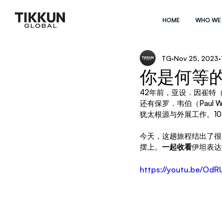
HOME
WHO WE
TG
Nov 25, 2023
你是何等
42年前，亚设．因崔特（Ashe
还有保罗．韦伯（Paul
犹太根源与外展工作。1
今天，这趟旅程结出了很
摆上。
一起收看
伊坦表达
https://youtu.be/Od