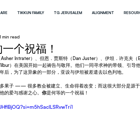
 ARE
TIKKUN FAMILY
TG JERUSALEM
ALIGNMENT
RESOUR
1 min read
的一个祝福！
r Intrater）、但恩．贾斯特（Dan Juster）、伊坦．许克夫（Eitan 
 Wilbur）在美国开始一起祷告与敬拜。他们一同寻求神的带领、引
0年后，为了这异象的一部分，亚设与伊坦被差遣去以色列地。
多果子 —— 很多教会被建立、生命得着改变；而这很大部分是源
他的爱与感谢之心。
你
是何等的一个祝福！
RUHflBjOQ?si=m5hSaclLSRvwTri1