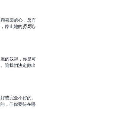
語，停止她的
委屈
心
樣。讓我們決定做出
在的，但你要待在哪