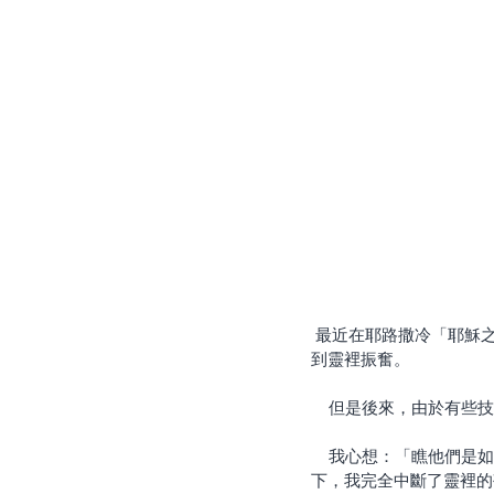
 最近在耶路撒冷「耶穌之愛」（Ahavat Yeshua）教會，我們在敬拜時段時，沈浸在主甜蜜的同在中，這使我感
到靈裡振奮。
    但是後來，由於
    我心想：「瞧他們是如何地擔憂並被攪擾，都沒有專心敬拜。他們怎麼了？」我一直在注意，在思想不斷堆疊
下，我完全中斷了靈裡的