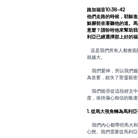
路加福音10:38-42
他們走路的時候，耶穌進
穌腳前坐著聽他的道。馬
意麼？請吩咐他來幫助我
利亞已經選擇那上好的福
   這是我們所有人都會面臨的挑戰 ── 因為各種職責而沒聽到主說的話的挑戰。不幸的是，我們越服事主，挑戰
就越大。
    我們愛神，所以我們服事祂。為了更多地服事主，我們必需要盡我們的職責。因著這些職責，我們常會以服事
為首要，錯失了聖靈親密
    我們能否從這段經文中學習，讓自己專注於與耶穌的愛關係，而不成為擔憂和困擾的人？我們能不持消極態
度，保持滿心相信的敬虔
1. 從馬大視角轉為馬利
    我們內心都帶些馬大和馬利亞的心態。她倆的確各有所長。然而，要保有敬拜的態度，我們必須認同馬利亞的
心態。我們需要從馬利亞