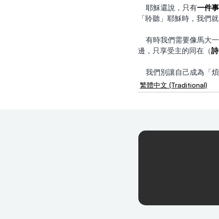
    耶穌還說，只有
一件事
「聆聽」耶穌時，我們就
    有時我們需要像馬大一樣，承擔責任、服事和犧牲。然而，在其他時候，同樣的順服意味著把「職責」放在一
邊，只享受主的同在（
詩
    我們別讓自己
繁體中文 (Traditional)