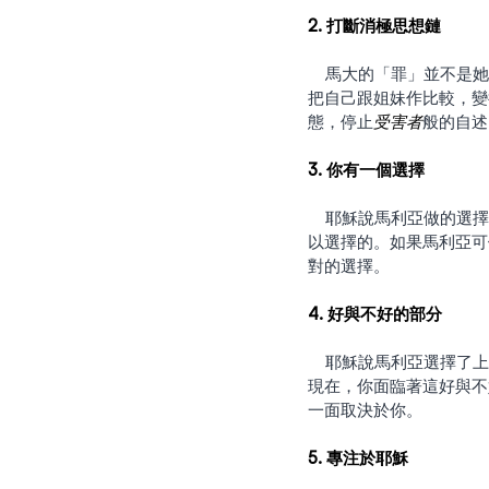
2. 打斷消極思想鏈
    馬大的「罪」並不是她想為主打掃衛生並做飯 ── 這是件好事啊！但她服事之際，並沒有一顆喜樂的心，反而
把自己跟姐妹作比較，變
態，停止
受害者
般的自述
3. 你有一個選擇
    耶穌說馬利亞做的選擇是對的。事情臨到時，人可以做出選擇，而不是迫不得已。你不是環境的奴隸，你是可
以選擇的。如果馬利亞可
對的選擇。
4. 好與不好的部分
    耶穌說馬利亞選擇了上好的福分。每種情況都有兩面：好的和不好的，沒有一種情況是完全好或完全不好的。
現在，你面臨著這好與不
一面取決於你。
5. 專注於耶穌