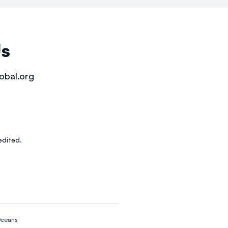
Us
obal.org
dited.
ceans