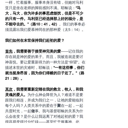
一样，忙着服事。服事本身没有错，但她对马利
亚只是坐在老师的脚前感到不满。耶稣说：
“马
大，马大，你为许多的事思虑烦扰，但是不可少
的只有一件。马利亚已经选择那上好的福分，是
不能夺去的。”（路10：41，42）
。我们的事奉必
须流露出我们爱慕神同在的那种爱（太5：14）。
我们如何在末世保持我们起初的爱？
首先
，我需要善于接受神完美的愛
——记住我的
存在就是神的爱的果子。而且，我被造就是要讨
神喜悦。要让爱重新得力的一种方法是“仰望”。在
描述末世的灾难时，耶稣说：
“一有这些事，你们
就当挺身昂首，因为你们得赎的日子近了。”（路
21：28）。
其次
，我需要重新定睛在我的救主，牧人，和我
灵魂的爱人。
为什么神会降世为人？难道不是要
跟我们相连，并成为我们之一，让祂的爱能临到
每个人吗？人类关系中的爱在于
聚
在一起，一起
共度时光，一起
做
事。我与基督耶稣的关系为什
么会改变？是什么让我远离了对祂起初的爱？我
很容易变得过分忙碌——甚至忙于服事祂。此
外，我的注意力从我的救赎主身上转到我自己。