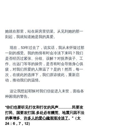
她就在那里，站在厨房里切菜。从见到她的那一
刻起，我就知道她是我的真爱。
    现在，53年过去了，说实话，我从未怀疑过那
一刻的感受。我的热情有时会冷淡下来吗？我们
是否经历过紧张、分歧、误解？对抚养孩子、工
作、出远门等等的操劳，是否有时会导致身心俱
疲，对我们所爱的人降温了？是的！然而，每一
次，在彼此的选择下，我们原谅彼此，重新启
动，推动我们的温情。
    这让我想起耶穌对我们信徒进入末世，面临各
种困境的警告。
“你们也要听见打仗和打仗的风声............民要攻
打民、国要攻打国.多处必有饑荒、地震只因不法
的事增多、
许多人的爱心纔渐渐冷淡了
。”（太
24：6，7，12）