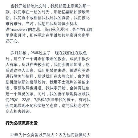
    当我开始起笔此文时，我想起爱上康妮的那一
刻。我们刚在一起的时光，那记忆翩然如梦般降
临。我简直不敢相信我找到我的真爱，我们彼此
难舍难分。当时，我想尽我所能体会犹太
语“maideleh”的意思。我们落入爱河，甚至在山洞
里度蜜月时，那感觉比在里维埃拉的蜜月套房里
还开心。
    岁月如梭，26年过去了，现在我们住在以色
列，建立了一个讲希伯来语的教会。成员中很少
人有车，所以在去教会前，我们会将油加满，然
后送这些人回家。我们用希伯来语、俄语和英语
进行赞美与敬拜，所以我们在去教会前，會为投
影机复制新的透明胶片。我用不太流利的希伯来
语，带领敬拜也讲道。我从零开始，全神贯注创
建一个属灵的家。同时，我的妻子康妮得照顾我
们25岁、22岁、7岁和2岁跨年代的孩子。有时我
会向她展现不耐和恼怒的态度，这与我初恋时的
姿态相去甚远。
行为必须流露出爱
    耶稣为什么责备以弗所人？因为他们就像马大