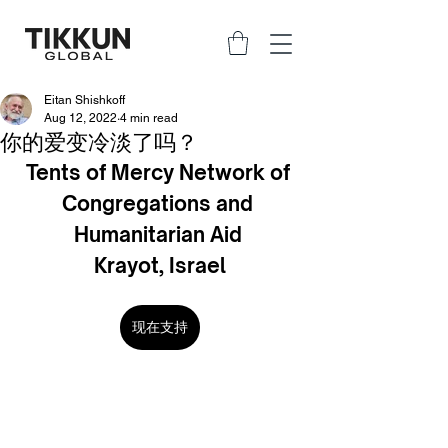
Eitan Shishkoff
Aug 12, 2022
4 min read
你的爱变冷淡了吗？
Tents of Mercy Network of 
Congregations and 
Humanitarian Aid 
Krayot, Israel
现在支持