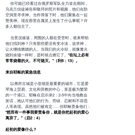
    你可能已经看过在俄罗斯军队全力攻击期间，
乌克兰信徒祷告和敬拜的照片和视频，他们在防
空洞里寻求神。当炸弹落下时，他们聚集在一起
赞美神。现在那里在属灵上发生了什么事呢？许
多人都信主了。
    当景况催逼，周围的人都在受苦时，谁来帮助
他们找到神？只有那些爱没有变冷淡，追求神，
让火继续燃烧的人。当我们的火冷却，就像篝火
烧到余燼一样时，是时候点燃它了。
“在坛上必有
常常烧着的火、不可熄灭。”（利6：13）。
来自耶稣的紧急信息
    以弗所古城是小亚细亚最重要的城市，它是爱
琴海上贸易、文化和异教的中心，算是极为繁荣
的一个港口。耶稣在启示录2：2-5中向当地教会
发话，祂认可他们的行为、劳碌、忍耐和不容恶
人等表现。虽然他们被肯定......但耶稣责备他们：​​​​​​​​​
“然而有一件事我要责备你，就是你把起初的爱心
离弃了。”（启2：4）
起初的爱像什么？