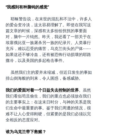
“我感到有种脑钝的感觉”
    耶稣警告说，在末世的混乱和不法中，许多人
的爱会变冷淡，这太容易理解了。即使在我写这
篇文章的时候，深感有太多纷纷扰扰的事要面
对，脑中一片钝然。昨天，我还看了一部关于在
埃塞俄比亚一族屠杀另一族的纪录片。人类暴行
充斥，难以忍受的痛苦，乌克兰街头的尸体⋯⋯
如果这还不够冷血，还有被恐怖行动损壞的耶路
撒冷，以及美国的多起枪击事件。
    虽然我们主的爱并未缩减，但近日发生的事如
排山倒海般的到来，令人困惑，备感威胁。
我们的爱面对着一个日益失去控制的世界
。虽然
我们看似苟且偷生，我们的重点也必须放在我们
的主要事实上：在这末日时分，与神的关系是我
们生命中最重要的事。鉴于我们周遭的情况，很
难不让人心变得刚硬，但紧要的是我们必须以完
全相反的态度应对。
谁为乌克兰带下救赎？