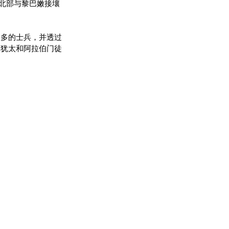
从北部与黎巴嫩接壤
更多的士兵，并透过
的犹太和阿拉伯门徒