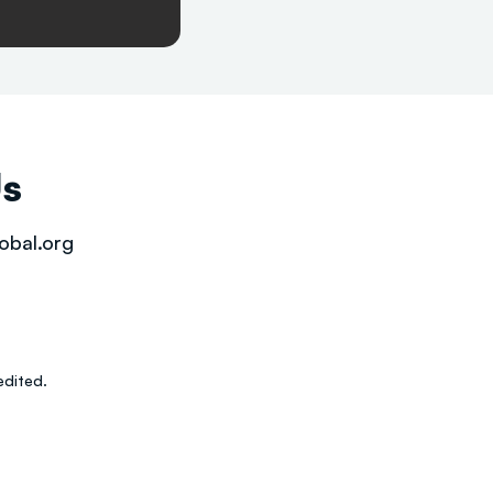
Us
obal.org
dited.