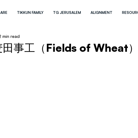
 ARE
TIKKUN FAMILY
TG JERUSALEM
ALIGNMENT
RESOUR
2 min read
事工（Fields of Whea