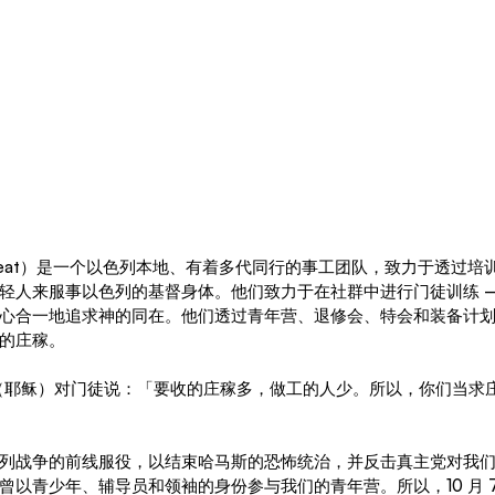
of Wheat）是一个以色列本地、有着多代同行的事工团队，致力于透过
轻人来服事以色列的基督身体。他们致力于在社群中进行门徒训练 
心合一地追求神的同在。他们透过青年营、退修会、特会和装备计
的庄稼。
（耶稣）对门徒说：「要收的庄稼多，做工的人少。所以，你们当求
列战争的前线服役，以结束哈马斯的恐怖统治，并反击真主党对我
曾以青少年、辅导员和领袖的身份参与我们的青年营。所以，10 月 