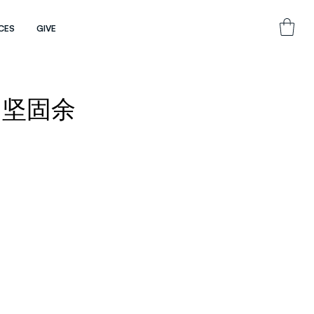
CES
GIVE
t）坚固余