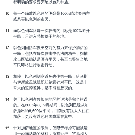
都明确的要求要灭绝以色列种族。
每一个瞄准以色列的飞弹是100%瞄准要伤害
或杀害以色列的市民。
而以色列军队每一次攻击的目标是100%避开
平民，只进入恐怖份子的基地。
以色列国防军做出空前的努力来保护加萨的
平民，包括在每次攻击中合法的劝告，扫描
攻击区域确认是否有平民，甚至也警告当地
平民即将进行攻击行动。
相较于以色列刻意避免去伤害平民，哈马斯
与伊斯兰圣战组织却刻意针对平民，这是非
常大的道德差异，是不能被忽视的。
关于以色列占领加萨地区的说法是完全错误
的。在2005年8、9月期间，以色列已经从加
萨撤出约8,600位平民，目前没有犹太人住在
加萨，更没有以色列国防军在其中。
针对加萨地区的限制，仅限于考虑可能被运
用于恐怖活动的材料，所有经济、贸易和人