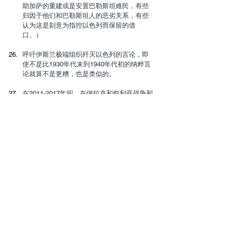
助加萨的重建或是安置巴勒斯坦难民，有些
归因于他们和巴勒斯坦人的恶劣关系，有些
认为这是刻意为指控以色列而保留的借
口。）
呼吁伊斯兰极端组织歼灭以色列的言论，即
使不是比1930年代末到1940年代初的纳粹言
论就算不是更糟，也是类似的。
在2011-2017年间，在伊拉克和叙利亚战争和
周边冲突中，估计有85万人被杀害，有1千万
人无家可归，这些冲突和以色列完全没有关
系。这证明，要对巴勒斯坦人进行种族灭绝
的说法，显然是不真实的。这也证明，难民
涌入欧洲和其他国家的问题不是以色列的
错，而是伊斯兰圣战极端主义的错。
以色列甚至因为有效的导弹拦截系统而受到
责备。人们更想看到什么？如果哈马斯和伊
斯兰圣战组织瞄准以色列人口中心的4,400枚
飞弹没有被拦截，那将会发生一场更大规模
的战争，成千上万的人会被杀害。由于有效
的导弹拦截系统，挽救了双方数不清的生