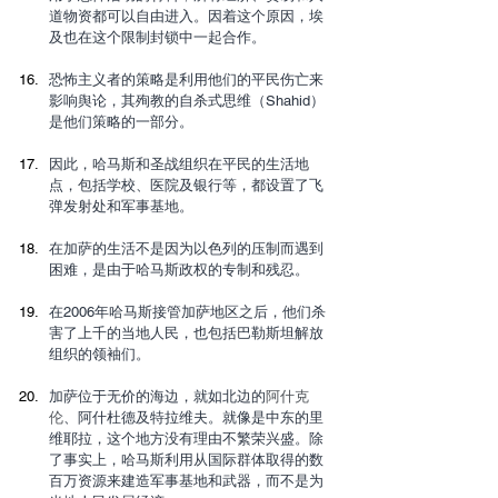
道物资都可以自由进入。因着这个原因，埃
及也在这个限制封锁中一起合作。
恐怖主义者的策略是利用他们的平民伤亡来
影响舆论，其殉教的自杀式思维（Shahid）
是他们策略的一部分。
因此，哈马斯和圣战组织在平民的生活地
点，包括学校、医院及银行等，都设置了飞
弹发射处和军事基地。
在加萨的生活不是因为以色列的压制而遇到
困难，是由于哈马斯政权的专制和残忍。
在2006年哈马斯接管加萨地区之后，他们杀
害了上千的当地人民，也包括巴勒斯坦解放
组织的领袖们。
加萨位于无价的海边，就如北边的
阿什克
伦
、阿什杜德及特拉维夫。就像是中东的里
维耶拉，这个地方没有理由不繁荣兴盛。除
了事实上，哈马斯利用从国际群体取得的数
百万资源来建造军事基地和武器，而不是为