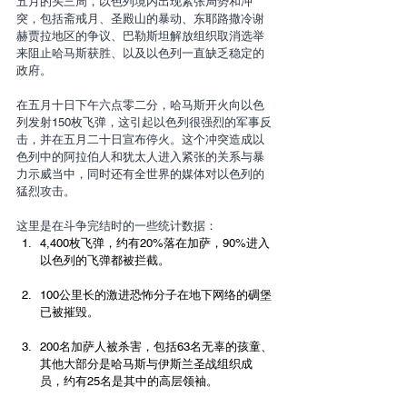
五月的头三周，以色列境内出现紧张局势和冲
突，包括斋戒月、圣殿山的暴动、东耶路撒冷谢
赫贾拉地区的争议、巴勒斯坦解放组织取消选举
来阻止哈马斯获胜、以及以色列一直缺乏稳定的
政府。
在五月十日下午六点零二分，哈马斯开火向以色
列发射150枚飞弹，这引起以色列很强烈的军事反
击，并在五月二十日宣布停火。这个冲突造成以
色列中的阿拉伯人和犹太人进入紧张的关系与暴
力示威当中，同时还有全世界的媒体对以色列的
猛烈攻击。
这里是在斗争完结时的一些统计数据：
4,400枚飞弹，约有20%落在加萨，90%进入
以色列的飞弹都被拦截。
100公里长的激进恐怖分子在地下网络的碉堡
已被摧毁。
200名加萨人被杀害，包括63名无辜的孩童、
其他大部分是哈马斯与伊斯兰圣战组织成
员，约有25名是其中的高层领袖。