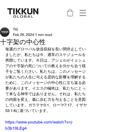
TG
Feb 26, 2024
1 min read
十字架の中心性
毎週のグローバル放送収録を長い間停止してい
ましたが、私たちは今、通常のスケジュールを
再開しています。今日は、アシェルがイェシュ
アの十字架の死についての教えを分かち合う様
子をご覧ください。私たちは、このメッセージ
が私たちの人生に与える霊的な影響を理解する
ために、このメッセージの中心性に立ち返る必
要があります。イエスの犠牲は、私たちにとっ
て単なる神学ではありません。それは、私たち
の内面を変え、義に歩む力を与えることを意図
しています。ガラテヤ3:1、ローマ7:17、イザヤ
53:1-6に基づいています。
https://www.youtube.com/watch?v=j-
b3b19LEg4