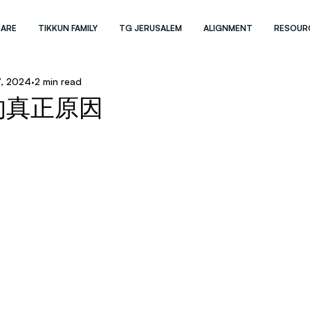
 ARE
TIKKUN FAMILY
TG JERUSALEM
ALIGNMENT
RESOUR
7, 2024
2 min read
的真正原因