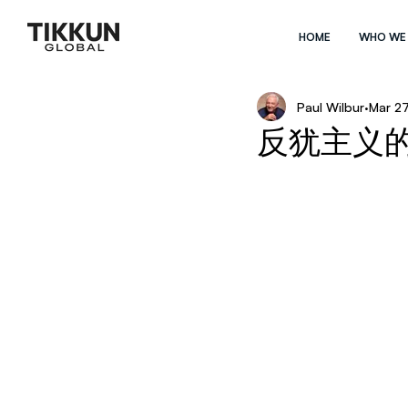
HOME
WHO WE
Paul Wilbur
Mar 2
反犹主义