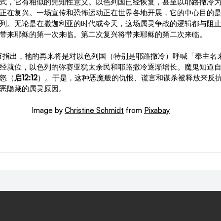
式，它有相似的先知性意义。以色列国已经恢复，甚至以耶路撒冷
正在复兴。一场宣传和恐怖运动正在世界各地开展，它的中心目的
列。无论是在撒迦利亚的时代或今天，这场属灵争战的逻辑都与阻
带来耶稣的第一次来临。第二次复兴将带来耶稣的第二次来临。
9节指出，祂的再来将是对以色列国（特别是耶路撒冷）呼喊「奉主名
经就位，以色列的弥赛亚犹太余民和耶路撒冷逐渐增长。魔鬼知道
怒
（
启
12:12
）。于是，这种恶魔般的仇恨、谎言和谋杀被释放来反
恶隐藏的属灵原因。
Image by 
Christine Schmidt
 from 
Pixabay