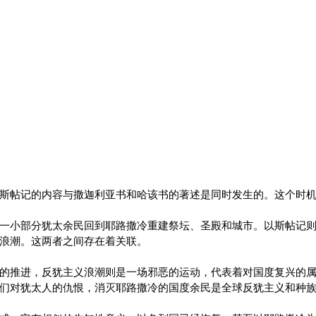
斯帖记的内容与撒迦利亚书和哈该书的著述是同时发生的。这个时
一小部分犹太余民回到耶路撒冷重建祭坛、圣殿和城市。以斯帖记
浪潮。这两者之间存在着关联。
的推进，反犹主义浪潮则是一场邪恶的运动，代表着对国度复兴的
们对犹太人的仇恨，消灭耶路撒冷的国度余民是全球反犹主义和种