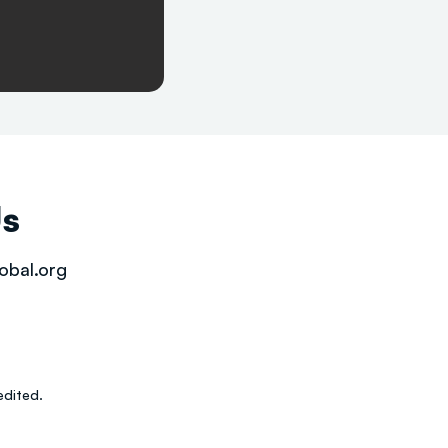
Us
obal.org
dited.