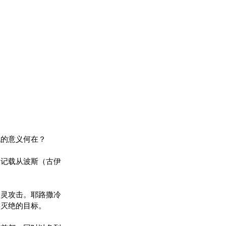
机的意义何在？
则记载从波斯（古伊
属灵攻击。耶路撒冷
族灭绝的目标。