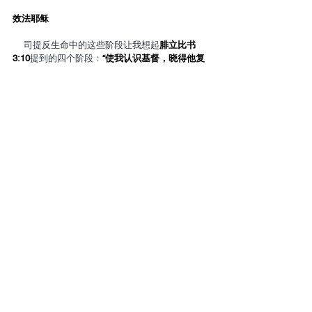
效法耶稣
    司提反生命中的这些阶段让我想起
腓立比书
3:10
提到的四个阶段：
“使我认识基督，晓得他复
活的大能，并且晓得和他一同受苦，效法他的
死。”
司提反知道耶稣的属天品格。当司提反在百
姓中行神迹奇事时，他知道祂复活的大能。司提
反在对抗道德罪恶之际，他与耶稣一同因逼迫而
受苦。最后，他献上生命为祭，效法耶稣在十架
上受死，将荣耀归给“唯一的观众”，并饶恕那些得
罪他的人。愿神赐给我们同样的恩典。
简体中文 (Simplified)
Contact Us