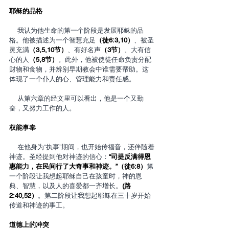
耶稣的品格
    我认为他生命的第一个阶段是发展耶稣的品
格。他被描述为一个智慧充足
（徒6:3,10）
、被圣
灵充满
（3,5,10节）
、有好名声
（3节）
、大有信
心的人
（5,8节）
。此外，他被使徒任命负责分配
财物和食物，并辨别早期教会中谁需要帮助。这
体现了一个仆人的心、管理能力和责任感。
    从第六章的经文里可以看出，他是一个又勤
奋，又努力工作的人。
权能事奉
    在他身为“执事”期间，也开始传福音，还伴随着
神迹。圣经提到他对神迹的信心：
“司提反满得恩
惠能力，在民间行了大奇事和神迹。”（徒6:8）
第
一个阶段让我想起耶稣自己在孩童时，神的恩
典、智慧，以及人的喜爱都一齐增长。
(路
2:40,52）
。第二阶段让我想起耶稣在三十岁开始
传道和神迹的事工。
道德上的冲突