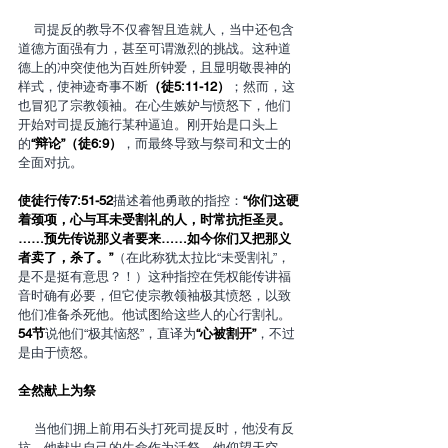
    司提反的教导不仅睿智且造就人，当中还包含
道德方面强有力，甚至可谓激烈的挑战。这种道
德上的冲突使他为百姓所钟爱，且显明敬畏神的
样式，使神迹奇事不断
（徒5:11-12）
；然而，这
也冒犯了宗教领袖。在心生嫉妒与愤怒下，他们
开始对司提反施行某种逼迫。刚开始是口头上
的
“辩论”（徒6:9）
，而最终导致与祭司和文士的
全面对抗。
使徒行传7:51-52
描述着他勇敢的指控：
“你们这硬
着颈项，心与耳未受割礼的人，时常抗拒圣灵。
……预先传说那义者要来……如今你们又把那义
者卖了，杀了。”
（在此称犹太拉比“未受割礼”，
是不是挺有意思？！）这种指控在凭权能传讲福
音时确有必要，但它使宗教领袖极其愤怒，以致
他们准备杀死他。他试图给这些人的心行割礼。
54节
说他们“极其恼怒”，直译为
“心被割开”
，不过
是由于愤怒。
全然献上为祭
    当他们拥上前用石头打死司提反时，他没有反
抗，他献出自己的生命作为活祭。他仰望天空，