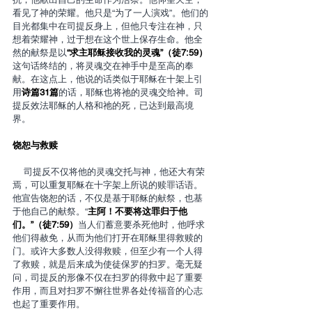
看见了神的荣耀。他只是“为了一人演戏”。他们的
目光都集中在司提反身上，但他只专注在神，只
想着荣耀神，过于想在这个世上保存生命。他全
然的献祭是以
“求主耶稣接收我的灵魂”（徒7:59）
这句话终结的，将灵魂交在神手中是至高的奉
献。在这点上，他说的话类似于耶稣在十架上引
用
诗篇31篇
的话，耶稣也将祂的灵魂交给神。司
提反效法耶稣的人格和祂的死，已达到最高境
界。
饶恕与救赎
    司提反不仅将他的灵魂交托与神，他还大有荣
焉，可以重复耶稣在十字架上所说的赎罪话语。
他宣告饶恕的话，不仅是基于耶稣的献祭，也基
于他自己的献祭。“
主阿！不要将这罪归于他
们。”（徒7:59）
当人们蓄意要杀死他时，他呼求
他们得赦免，从而为他们打开在耶稣里得救赎的
门。或许大多数人没得救赎，但至少有一个人得
了救赎，就是后来成为使徒保罗的扫罗。毫无疑
问，司提反的形像不仅在扫罗的得救中起了重要
作用，而且对扫罗不懈往世界各处传福音的心志
也起了重要作用。