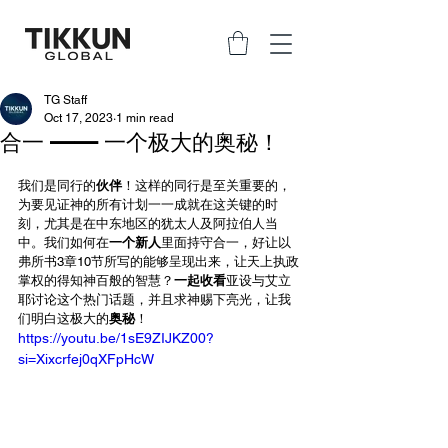
TG Staff
Oct 17, 2023
1 min read
合一 —— 一个极大的奥秘！
我们是同行的
伙伴
！这样的同行是至关重要的，
为要见证神的所有计划一一成就在这关键的时
刻，尤其是在中东地区的犹太人及阿拉伯人当
中。我们如何在
一个新人
里面持守合一，好让以
弗所书3章10节所写的能够呈现出来，让天上执政
掌权的得知神百般的智慧？
一起收看
亚设与艾立
耶讨论这个热门话题，并且求神赐下亮光，让我
们明白这极大的
奥秘
！
https://youtu.be/1sE9ZIJKZ00?
si=Xixcrfej0qXFpHcW