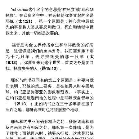
    Yehoshua这个名字的意思是“神拯救”或“耶和华
拯救”。在众多名字中，神选择给弥赛亚起的名是
耶稣
（太1:21）
。第一个原因是：神心意中最优
先的事是将人类从罪恶和撒但、死亡和地狱中拯
救出来，其他一切都是次要的。
    福音是向全世界传播永生和罪得赦免的好消
息，这也该是
我们
的至高要务。我们需要撇下那
九十九只羊，去寻找迷失的那一只羊
（太
18:12）
。弥赛亚来到这个世界，首要之务是要寻
找、拯救失丧的人
（路19:10）
。
    耶稣与约书亚同名的第二个原因是：神要向我
们表明，耶稣的第二要务，是在祂再来时夺回地
球。约书亚是弥赛亚的形象和预表。（事实上，
在约书亚征服迦南地的过程中是耶稣亲自督导的
——书5:13。）正如约书亚在三千多年前征服了
应许之地，耶稣再来时也将征服整个地球。
    耶稣和约书亚间确有相应之处，征服迦南和耶
稣再来间亦有相应之处。耶稣第一次降临，是为
了拯救；而祂再来时，祂要来征服。这就是耶稣