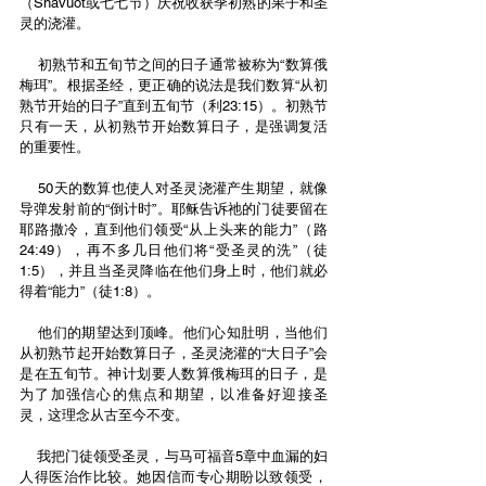
（Shavuot或七七节）庆祝收获季初熟的果子和圣
灵的浇灌。
    初熟节和五旬节之间的日子通常被称为“数算俄
梅珥”。根据圣经，更正确的说法是我们数算“从初
熟节开始的日子”直到五旬节（利23:15）。初熟节
只有一天，从初熟节开始数算日子，是强调复活
的重要性。
    50天的数算也使人对圣灵浇灌产生期望，就像
导弹发射前的“倒计时”。耶稣告诉祂的门徒要留在
耶路撒冷，直到他们领受“从上头来的能力”（路
24:49），再不多几日他们将“受圣灵的洗”（徒
1:5），并且当圣灵降临在他们身上时，他们就必
得着“能力”（徒1:8）。
    他们的期望达到顶峰。他们心知肚明，当他们
从初熟节起开始数算日子，圣灵浇灌的“大日子”会
是在五旬节。神计划要人数算俄梅珥的日子，是
为了加强信心的焦点和期望，以准备好迎接圣
灵，这理念从古至今不变。
    我把门徒领受圣灵，与马可福音5章中血漏的妇
人得医治作比较。她因信而专心期盼以致领受，