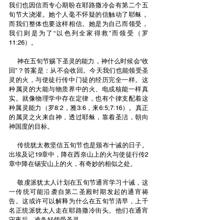
我们也因信而专心期盼在耶路撒冷会有第二个五
旬节大浇灌。她个人毫不怀疑的信触动了耶稣，
而我们整体也要这样相信。她是为自己而领受，
我们则是为了“以色列全家得救”而领受（罗
11:26）。
    神在五旬节赐下圣灵的能力，神什么时候会“收
回”？答案是：从不会收回。今天我们也能领受圣
灵的火，与使徒行传中门徒的经历完全一样。这
种属灵的大能与物质界中的火、电或核能一样真
实。就像物理学中存在定律，也有个律支配着这
种属灵能力（罗8:2，雅3:6，来6:5;7:16）。真正
的属灵之火来自神，透过耶稣，靠着圣洁，朝向
神国度的目标。
    传统犹太教坚信五旬节也是颁布十诫的日子。
出埃及记19章中，降在西奈山上的火与使徒行传2
章中降在锡安山上的火，有奇妙的相似之处。
    敬虔派犹太人计划在五旬节通宵学习十诫，这
一传统可能沿袭自第二圣殿时期发起的通宵祷
告。这或许可以解释为什么在五旬节清早，上千
名正统派犹太人走在耶路撒冷街头。他们在通宵
守夜后，准备好领受圣灵。