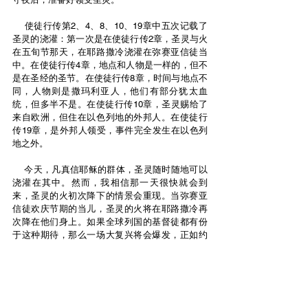
    使徒行传第2、4、8、10、19章中五次记载了
圣灵的浇灌：第一次是在使徒行传2章，圣灵与火
在五旬节那天，在耶路撒冷浇灌在弥赛亚信徒当
中。在使徒行传4章，地点和人物是一样的，但不
是在圣经的圣节。在使徒行传8章，时间与地点不
同，人物则是撒玛利亚人，他们有部分犹太血
统，但多半不是。在使徒行传10章，圣灵赐给了
来自欧洲，但住在以色列地的外邦人。在使徒行
传19章，是外邦人领受，事件完全发生在以色列
地之外。
    今天，凡真信耶稣的群体，圣灵随时随地可以
浇灌在其中。然而，我相信那一天很快就会到
来，圣灵的火初次降下的情景会重现。当弥赛亚
信徒欢庆节期的当儿，圣灵的火将在耶路撒冷再
次降在他们身上。如果全球列国的基督徒都有份
于这种期待，那么一场大复兴将会爆发，正如约
珥和西门彼得所预言的那样（徒2:17）。在主降
临那大而可畏的日子前，神的灵将“浇灌凡有血气
的”。
简体中文 (Simplified)