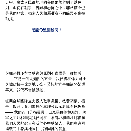
史中。猶太人民從地球的各個角落趕到了以色
列。即使在戰爭、苦難和恐怖之中，耶路撒冷也
是我們的家。猶太人民和屬彌賽亞的餘民不會被
動搖。
感謝你堅固餘民！
與耶路撒冷對齊的復興原則不僅僅是一種情感 
—— 它是一個先知性的宣告，我們將在偉大君王
之城佔據一席之地，毫不妥協地宣告耶穌的榮耀
再來。我們不會被動搖。
復興全球團隊全力投入戰爭救援、牧養關懷、禱
告、敬拜，並用聖經的真理和啟示教導全球教會
—— 我們的日子很漫長，但充滿目標和應許。萬
軍之主耶和華與我們同在，唯有耶和華才能戰勝
我們人民的敵人和我們心中的敵人。我們在這兩
場戰鬥中都與祂同往，認同祂的旨意。