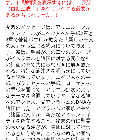
す。 自動翻訳を表示するには、「英語
（自動生成）」をクリックする必要が
あるかもしれません。)
今週のメッセージは、アリエル・ブル
ーメンソールがエペソ人への手紙2章と
3章で使徒パウロが教えた「新しい一人
の人」から生じる約束について教えま
す。彼は、聖書がこの二つのグループ
がイスラエルと諸国に対する完全な神
の計画の中で共に歩むときに解き放た
れる、特別な油注ぎを明らかにしてい
ると説明しています。エペソ人への手
紙、ガラテヤ人への手紙、ローマ人へ
の手紙を通じて、アリエルは次のよう
なテーマを強調しています：父なる神
へのアクセス、父アブラハムのDNAを
諸国に与え、アブラハムの家族の中で
（諸国の人々が）新たなアイデンティ
ティを確立すること。終末の時に聖霊
の大いなる注ぎが、集団に対して行わ
れるという約束。これらの教えの宣告
は、神がご自身の家族のために計画さ