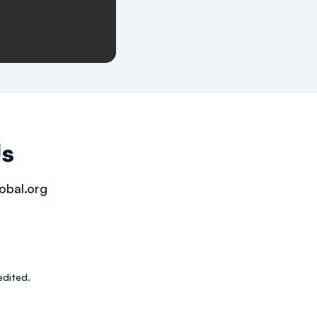
Us
obal.org
dited.