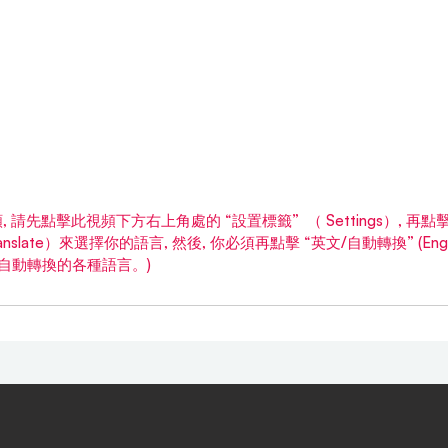
 請先點擊此視頻下方右上角處的 “設置標籤”  （ Settings）, 再
o-translate）來選擇你的語言, 然後, 你必須再點擊 “英文/自動轉換” (Englis
會列出自動轉換的各種語言。)