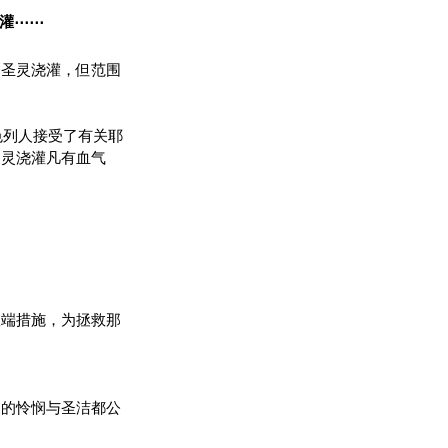
浇灌⋯⋯
的圣灵浇灌，但范围
色列人接受了有关耶
的灵浇灌凡有血气
极端措施，为拯救那
神的怜悯与圣洁都公