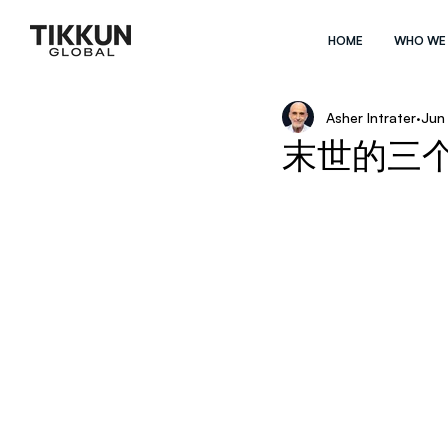
HOME
WHO WE
Asher Intrater
Jun
末世的三