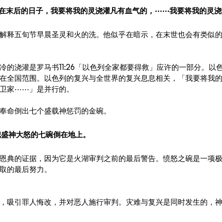
8 ⋯⋯在末后的日子，我要将我的灵浇灌凡有血气的，⋯⋯我要将我的灵
解释五旬节早晨圣灵和火的洗。他似乎在暗示，在末世也会有类似
冷的浇灌是罗马书11:26「以色列全家都要得救」应许的一部分。以
在全国范围。以色列的复兴与全世界的复兴息息相关，「我要将我
卫家⋯⋯」是并行的。
奉命倒出七个盛载神惩罚的金碗。
，把盛神大怒的七碗倒在地上
。
恩典的证据，因为它是火湖审判之前的最后警告。愤怒之碗是一项
取的最后努力。
，吸引罪人悔改，并对恶人施行审判。灾难与复兴是同时发生的，