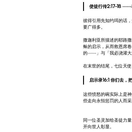
使徒行传2:17-1
彼得引用先知约珥的话，
要广得多。
撒迦利亚所描述的耶路撒
稣的启示，从而救恩席卷
的⋯⋯」与「我必浇灌大
在末世的结尾，七位天使
启示录16:1 你们去
这些愤怒的碗实际上是神
些走向永恒惩罚的人而采
同一位圣灵加给圣徒力量
开向世人彰显。