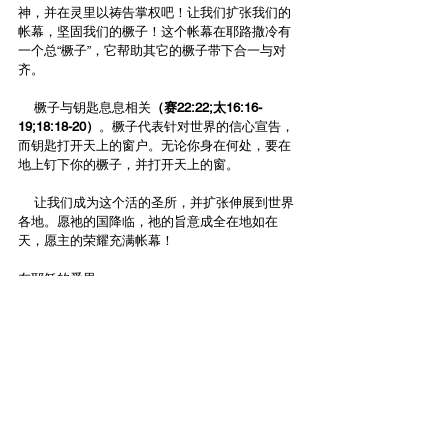
神，并在灵里以祷告掌权吧！让我们扩张我们的
帐幕，坚固我们的橛子！这个帐幕在耶路撒冷有
一个总“橛子”，它帮助其它的橛子带下合一与对
齐。
    橛子与钥匙息息相关
（赛22:22;太16:16-
19;18:18-20）
。橛子代表针对世界的信心宣告，
而钥匙打开天上的窗户。无论你身在何处，要在
地上钉下你的橛子，并打开天上的窗。
    让我们成为这个活的圣所，并扩张伸展到世界
各地。愿祂的国降临，祂的旨意成全在地如在
天，愿主的荣耀充满帐幕！
在耶稣的爱里
亚设
简体中文 (Simplified)