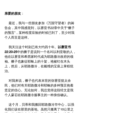
亲爱的朋友
：
    最近，我与一些朋友参加《万国守望者》的祷
告会，其中我感觉到，以赛亚书22章中关于“橛子
的预言”，某种程度应验的时候已到了，至少对我
个人而言是这样。
    我关注这个时刻已有大约四十年。
以赛亚书
22:20-25
中的橛子是说到一个名叫以利亚敬的人，
他在以赛亚和希西家时代成为耶路撒冷政府的领
袖。橛子也象征耶稣上的十架，祂被钉在木头
上，然后，从耶路撒冷，在戴维的宝座上掌权统
治。
    对我来说，橛子也代表末世的弥赛亚犹太余
民，他们对有关耶路撒冷和耶稣的多种预言抱着
坚定的信心。无论如何，我总觉得这段经文是我
个人蒙召在耶路撒冷服事主的一种身份确认。
    这个月，贝蒂和我搬回耶路撒冷市中心，以强
化我们设在那里的基地。虽然只搬离了10公里之