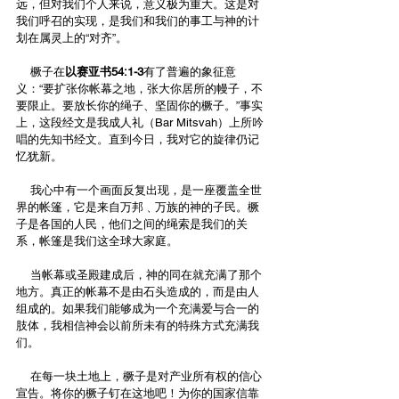
远，但对我们个人来说，意义极为重大。这是对
我们呼召的实现，是我们和我们的事工与神的计
划在属灵上的“对齐”。
    橛子在
以赛亚书54:1-3
有了普遍的象征意
义：“要扩张你帐幕之地，张大你居所的幔子，不
要限止。要放长你的绳子、坚固你的橛子。”事实
上，这段经文是我成人礼（Bar Mitsvah）上所吟
唱的先知书经文。直到今日，我对它的旋律仍记
忆犹新。
    我心中有一个画面反复出现，是一座覆盖全世
界的帐篷，它是来自万邦﹑万族的神的子民。橛
子是各国的人民，他们之间的绳索是我们的关
系，帐篷是我们这全球大家庭。
    当帐幕或圣殿建成后，神的同在就充满了那个
地方。真正的帐幕不是由石头造成的，而是由人
组成的。如果我们能够成为一个充满爱与合一的
肢体，我相信神会以前所未有的特殊方式充满我
们。
    在每一块土地上，橛子是对产业所有权的信心
宣告。将你的橛子钉在这地吧！为你的国家信靠