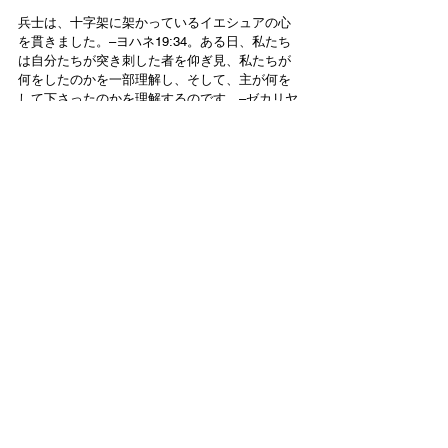
兵士は、十字架に架かっているイエシュアの心
を貫きました。–ヨハネ19:34。ある日、私たち
は自分たちが突き刺した者を仰ぎ見、私たちが
何をしたのかを一部理解し、そして、主が何を
して下さったのかを理解するのです。–ゼカリヤ
書12:10。私たちの心も主と共に貫かれるので
す。
イエシュアは両手を広げ、何も言いませんでし
た。御父が語られているのが聞こえますか？
日本語
Contact Us