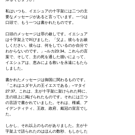
私はいつも、イエシュアの十字架には二つの主
要なメッセージがあると言っています。一つは
口頭で、もう一つは書かれたものです。
口頭のメッセージは罪の赦しです。イエシュア
は十字架上で叫びました。「父よ。彼らをお赦
しください。彼らは、何をしているのか自分で
わからないのです。」–ルカ23:34。これらの言
葉で、そして、主の死を通した贖いによって、
イエシュアは、恵みによる救いを永遠にもたら
しました。
書かれたメッセージは御国に関わるものです。
「これはユダヤ人の王イエスである」–マタイ
27:37。これは、主が十字架に架けられた時に、
主の頭上に掲げられたものです。それには三つ
の言語で書かれていました。それは、権威、ア
イデンティティ、王政、政府、戴冠の宣言でし
た。
しかし、それ以上のものがありました。主が十
字架上で語られたのはほんの数秒、もしかした