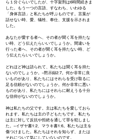
ら１分ぐらいでしたが、十字架刑は6時間続きま
した。もう一つの言語、すなわち、いわゆる
「身体言語」と私たちが呼ぶものです。言葉が
話せない時、愛、犠牲、奉仕、支援を示されま
した。
あなたが愛する者へ、その者が聞く耳を持たな
い時、どう伝えたらいいでしょうか。間違いを
行った者へ、その者が聞く耳を持たない時、ど
う伝えたらいいでしょうか。
どれほど神は語られて、私たちは聞く耳を持た
ないのでしょうか。–黙示録2:7。何か非常に良
いものがあり、私たちにはそれらを受け取るに
足る信頼がないのでしょうか。何か非常に悪い
ものがあり、私たちにはそれらに耐えうる十分
な信仰がないのでしょうか。
神は私たちの父です。主は私たちを愛しておら
れます。私たちは主の子どもたちです。私たち
は主に対して反抗や拒絶を通して罪を犯しまし
た。–イザヤ書1:2、マラキ書1:6。私たちは主を
傷つけました。私たちはそれを知らず、または
それについて気にしていないのです。