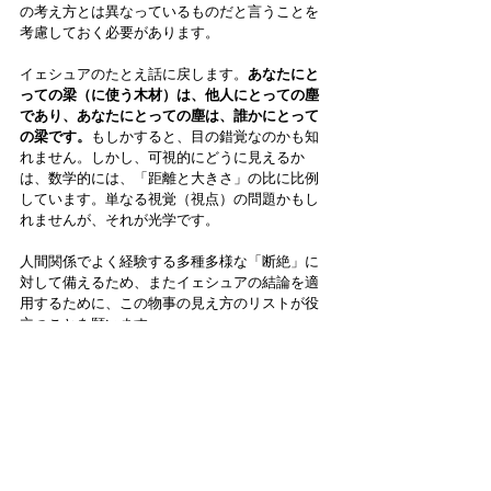
の考え方とは異なっているものだと言うことを
考慮しておく必要があります。
イェシュアのたとえ話に戻します。
あなたにと
っての梁（に使う木材）は、他人にとっての塵
であり、あなたにとっての塵は、誰かにとって
の梁です。
もしかすると、目の錯覚なのかも知
れません。しかし、可視的にどうに見えるか
は、数学的には、「距離と大きさ」の比に比例
しています。単なる視覚（視点）の問題かもし
れませんが、それが光学です。
人間関係でよく経験する多種多様な「断絶」に
対して備えるため、またイェシュアの結論を適
用するために、この物事の見え方のリストが役
立つことを願います。
「偽善者よ、まず自分の目から
梁を取り除きなさい。そうすれ
ば、はっきり見えるようになっ
て、兄弟の目からちりを取り除