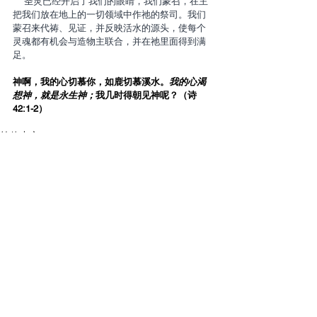
    圣灵已经开启了我们的眼睛，我们蒙召，在主
把我们放在地上的一切领域中作祂的祭司。我们
蒙召来代祷、见证，并反映活水的源头，使每个
灵魂都有机会与造物主联合，并在祂里面得到满
足。
神啊，我的心切慕你，如鹿切慕溪水。
我的心渴
想神，就是永生神；
我几时得朝见神呢？（诗
42:1-2）
简体中文 (Simplified)
Contact Us
Email:
info@tikkunglobal.org