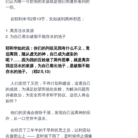
们认为唯一可饮用的水源就是他们周遭所看到的
一切。
    在耶利米书2章13节，先知谈到两种邪恶：
1. 离弃活水泉源
2. 为自己凿出破裂不能存水的池子
耶和华如此说：你们的列祖见我有什么不义，竟
远离我，随从虚无的神，自己成为虚妄的
呢？……因为我的百姓做了两件恶事，就是离弃
我这活水的泉源，为自己凿出池子，是破裂不能
存水的池子。（耶2:5,13）
    人们若挖了又挖，不停计划和建设，追逐自己
的成就，为满足欲望而彼此依赖，为解决问题而
诉诸政治，为安全而寻求和平协议。这些人将会
如何？
    他们的灵魂会很快干涸，发现自己远离神的应
许，从一口空井中汲水。
    在经历了三年半的干旱和饥荒之后，以利亚站
在迦密山上 —— 是时候下雨了，是时候停止偶像