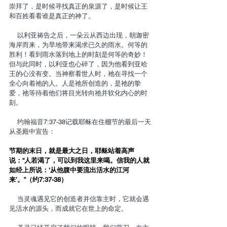
崇拜了，是时候寻找真正的泉源了，是时候让王
和百姓看看谁是真正的神了。
    以利亚祷告之后，一朵云从西边出现，朝迦密
海岸而来，为旱地带来渴求已久的雨水。何等的
胜利！看到雨水落到地上的时刻是何等的奇妙！
但与此同时，以利亚也心碎了，因为他看到亚哈
王的心没有变。当神察看世人时，祂在寻找一个
全心向着祂的人。人是祂所创造的，是祂的挚
爱，祂等待着他们将目光转向祂并软化内心的时
刻。
    约翰福音7:37-38记载耶稣在住棚节的最后一天
从圣殿中宣告：
节期的末日，就是最大之日，耶稣站着高声
说：“人若渴了，可以到我这里来喝。信我的人就
如经上所说：‘从他腹中要流出活水的江河
来’。”（约7:37-38）
    当灵魂遇见它的创造者并信靠主时，它就会遇
见活水的源头，而成就它在世上的命定。