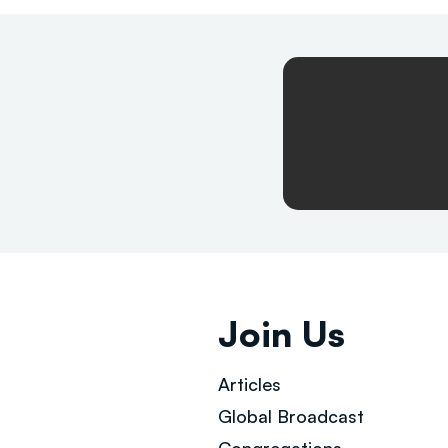
Join Us
Articles
Global Broad
cast
Congregations