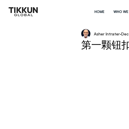
HOME
WHO WE
Asher Intrater
Dec
第一颗钮