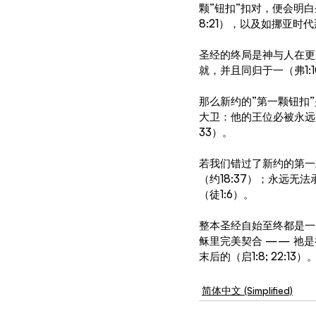
颗”钮扣”扣对，便会明白
8:21），以及如挪亚时代
圣经的终局是神与人在更
就，并且同归于一（弗1:1
那么新约的”第一颗钮扣
大卫：他的王位必被永远坚立
33）。
若我们错过了新约的第一
（约18:37）；永远无
（徒1:6）。
整本圣经自始至终都是一
稣里完美契合 —— 祂
末后的（启1:8; 22:13）
简体中文 (Simplified)