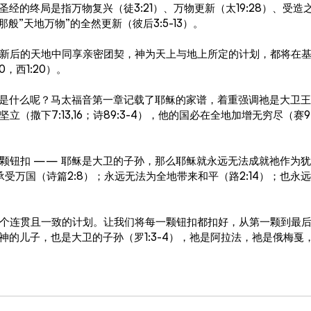
圣经的终局是指万物复兴（徒3:21）、万物更新（太19:28）、受
那般”天地万物”的全然更新（彼后3:5-13）。
新后的天地中同享亲密团契，神为天上与地上所定的计划，都将在
0，西1:20）。
”是什么呢？马太福音第一章记载了耶稣的家谱，着重强调祂是大卫
（撒下7:13,16；诗89:3-4），他的国必在全地加增无穷尽（赛9:7；
颗钮扣 —— 耶稣是大卫的子孙，那么耶稣就永远无法成就祂作为
法承受万国（诗篇2:8）；永远无法为全地带来和平（路2:14）；也永
个连贯且一致的计划。让我们将每一颗钮扣都扣好，从第一颗到最
是神的儿子，也是大卫的子孙（罗1:3-4），祂是阿拉法，祂是俄梅戛
。