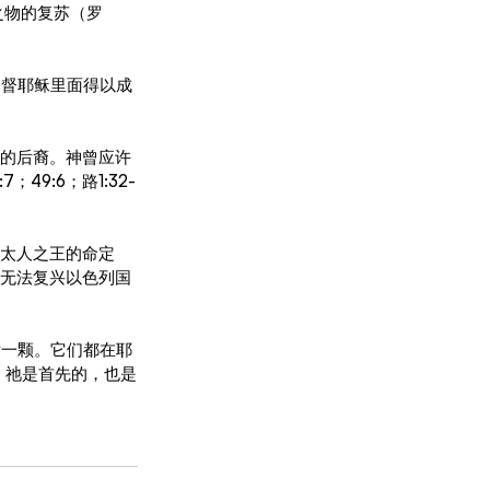
造之物的复苏（罗
基督耶稣里面得以成
王的后裔。神曾应许
49:6；路1:32-
犹太人之王的命定
远无法复兴以色列国
后一颗。它们都在耶
，祂是首先的，也是