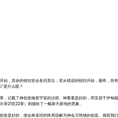
开始，其余的钮扣皆会各归其位；若从错误的钮扣开始，最终，所
扣”是什么呢？
章，记载了神创造物质宇宙的过程。神看着是好的，而安居于伊甸
示录21至22章）则描绘了一幅新天新地的景象。
创造是好的，便会将圣经的终局误解为神会灭绝祂的创造。倘若我