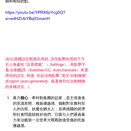
關和相似的點。
https://youtu.be/YPRXSzYcg5Q?
si=edHZUbYBqIOzosnH
(欲以貴國語言觀賞此視頻, 請先點擊此視頻下方
右上角處的 “設置標籤”  （ Settings）, 再點擊字
幕/自動翻譯（Subtitles/CC, Auto-translate）來選
擇你的語言, 然後, 你必須再點擊 “英文/自動轉換” 
(English (auto-generated),  銀幕會列出自動轉換
的各種語言。)
暴力
核心
：希特勒集團的起家，是主張激進
的意識形態、種族優越感、煽動對非雅利安
人的仇恨、妖魔化猶太人，並將德國的經濟
和社會問題歸咎於他們。它吸引人們通過暴
力來治癒第一次世界大戰戰敗後受傷的民族
優越感。