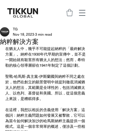
TG
Nov 18, 2023
3 min read
納粹解決方案
在猶太人中，幾乎不可能提起納粹的「最終解決
方案」。納粹在1930年代早期的宣傳中，並不是
一開始就有殺害所有猶太人的想法；然而，希特
勒的核心領導層卻在1941年制定了這個計劃。
聖戰-哈馬斯-真主黨-伊斯蘭國與納粹不同之處在
於，他們在創立的願景聲明中就提到徹底消滅猶
太人的想法，其範圍是全球性的，包括消滅猶太
人、以色列、基督徒和美國。所以，從這個意義
上來說，是糟糕得多。
在這裡，我想以相反的含義使用「解決方案」這
個詞：納粹主義問題如何發展又被擊敗，它可以
為當今如何解決加沙的哈馬斯納粹主義提供一個
模式。這是一個非常簡單的概述，僅涉及一些相