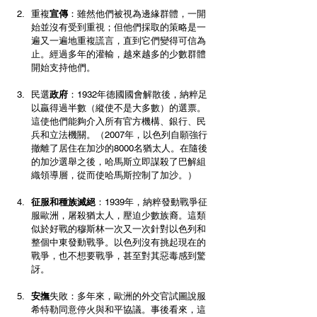
重複
宣傳
：雖然他們被視為邊緣群體，一開
始並沒有受到重視；但他們採取的策略是一
遍又一遍地重複謊言，直到它們變得可信為
止。經過多年的灌輸，越來越多的少數群體
開始支持他們。
民選
政府
：1932年德國國會解散後，納粹足
以贏得過半數（縱使不是大多數）的選票。
這使他們能夠介入所有官方機構、銀行、民
兵和立法機關。（2007年，以色列自願強行
撤離了居住在加沙的8000名猶太人。在隨後
的加沙選舉之後，哈馬斯立即謀殺了巴解組
織領導層，從而使哈馬斯控制了加沙。）
征服和種族滅絕
：1939年，納粹發動戰爭征
服歐洲，屠殺猶太人，壓迫少數族裔。這類
似於好戰的穆斯林一次又一次針對以色列和
整個中東發動戰爭。以色列沒有挑起現在的
戰爭，也不想要戰爭，甚至對其惡毒感到驚
訝。
安撫
失敗：多年來，歐洲的外交官試圖說服
希特勒同意停火與和平協議。事後看來，這