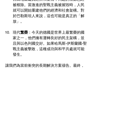
被根除。當激進的聖戰主義被摧毀時，人民
就可以開始重建他們的經濟和社會架構。對
於巴勒斯坦人來說，這也可能是真正的「解
放」。
現代
繁榮
：今天的德國是世界上最繁榮的國
家之一，他們擁有運轉良好的民主架構，並
且與以色列國交好。如果哈馬斯-伊斯蘭國-聖
戰主義被擊敗，這種成功與和平共處就可能
發生。
讓我們為當前衝突的長期解決方案禱告。最終，
唯一的解決方案將在彌賽亞的和平國度，在耶穌
再來時，在歌革瑪各和哈米吉多頓的世界末日戰
爭結束時出現（以賽亞書2章，以西結書38-48
章，撒迦利亞書14章，啓示錄19-20章）。
爭戰有時，和好有時（傳道書3:8）。這是一個戰
爭時期。只有當對邪惡發動戰爭並擊敗邪惡時，
和平才會到來。
繁體中文 (Traditional)