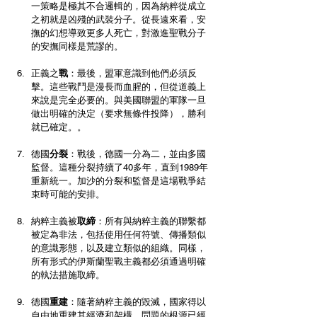
一策略是極其不合邏輯的，因為納粹從成立
之初就是凶殘的武裝分子。從長遠來看，安
撫的幻想導致更多人死亡，對激進聖戰分子
的安撫同樣是荒謬的。
正義之
戰
：最後，盟軍意識到他們必須反
擊。這些戰鬥是漫長而血腥的，但從道義上
來說是完全必要的。與美國聯盟的軍隊一旦
做出明確的決定（要求無條件投降），勝利
就已確定。。
德國
分裂
：戰後，德國一分為二，並由多國
監督。這種分裂持續了40多年，直到1989年
重新統一。加沙的分裂和監督是這場戰爭結
束時可能的安排。
納粹主義被
取締
：所有與納粹主義的聯繫都
被定為非法，包括使用任何符號、傳播類似
的意識形態，以及建立類似的組織。同樣，
所有形式的伊斯蘭聖戰主義都必須通過明確
的執法措施取締。
德國
重建
：隨著納粹主義的毀滅，國家得以
自由地重建其經濟和架構，問題的根源已經