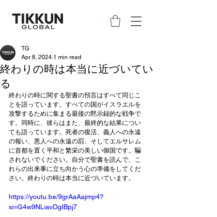
TG
Apr 8, 2024
1 min read
終わりの時は本当に近づいてい
る
終わりの時に関する聖書の預言はすべて同じこ
とを語っています。すべての国がイスラエルを
攻撃するために集まる最後の黙示録的な戦争で
す。同時に、彼らはまた、最終的な結果につい
ても語っています。死者の復活、義人への永遠
の報い、悪人への永遠の罰、そしてエルサレム
に首都を置く平和と繁栄の美しい御国です。騙
されないでください。自分で聖書を読んで、こ
れらの出来事に立ち向かう心の準備をしてくだ
さい。終わりの時は本当に近づいています。
https://youtu.be/9grAaAajmp4?
si=G4w9NLiavDgIBpj7