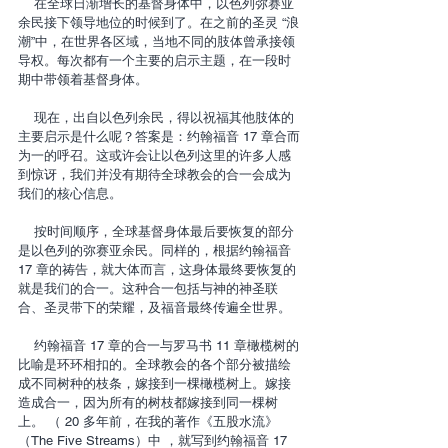
    在全球日渐增长的基督身体中，以色列弥赛亚
余民接下领导地位的时候到了。在之前的圣灵 “浪
潮”中，在世界各区域，当地不同的肢体曾承接领
导权。每次都有一个主要的启示主题，在一段时
期中带领着基督身体。
    现在，出自以色列余民，得以祝福其他肢体的
主要启示是什么呢？答案是：约翰福音 17 章合而
为一的呼召。这或许会让以色列这里的许多人感
到惊讶，我们并没有期待全球教会的合一会成为
我们的核心信息。
    按时间顺序，全球基督身体最后要恢复的部分
是以色列的弥赛亚余民。同样的，根据约翰福音 
17 章的祷告，就大体而言，这身体最终要恢复的
就是我们的合一。这种合一包括与神的神圣联
合、圣灵带下的荣耀，及福音最终传遍全世界。
    约翰福音 17 章的合一与罗马书 11 章橄榄树的
比喻是环环相扣的。全球教会的各个部分被描绘
成不同树种的枝条，嫁接到一棵橄榄树上。嫁接
造成合一，因为所有的树枝都嫁接到同一棵树
上。 （ 20 多年前，在我的著作《五股水流》
（The Five Streams）中 ，就写到约翰福音 17 