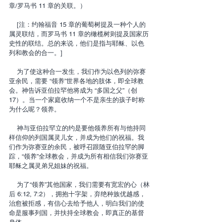
章/罗马书 11 章的关联。）
    [注：约翰福音 15 章的葡萄树提及一种个人的
属灵联结，而罗马书 11 章的橄榄树则提及国家历
史性的联结。总的来说，他们是指与耶稣、以色
列和教会的合一。]
    为了使这种合一发生，我们作为以色列的弥赛
亚余民，需要 “领养”世界各地的肢体，即全球教
会。神告诉亚伯拉罕他将成为 “多国之父”（创
17）。当一个家庭收纳一个不是亲生的孩子时称
为什么呢？领养。
    神与亚伯拉罕立的约是要他领养所有与他持同
样信仰的列国属灵儿女，并成为他们的祝福。我
们作为弥赛亚的余民，被呼召跟随亚伯拉罕的脚
踪，“领养”全球教会，并成为所有相信我们弥赛亚
耶稣之属灵弟兄姐妹的祝福。
    为了“领养”其他国家，我们需要有宽宏的心（林
后 6:12, 7:2），拥抱十字架，弃绝种族优越感，
治愈被拒感，有信心去给予他人，明白我们的使
命是服事列国，并扶持全球教会，即真正的基督