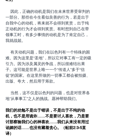
    因此，正确的动机是我们在未来世界受审判的
一部分。那些在今生看似良善的行为，若是出于
自我中心的动机，将来就不会得到奖赏，出于纯
正动机的行为才会得到奖赏。有时想到自己在带
领事工时，有多少事情的动机是为了肯定自己，
我就战兢。
    有关动机问题，我们在以色列有一个特殊的困
难。因为这里是“圣地”，所以它对事工有一定的吸
引力。因为涉及属灵的争战，所以很难结出果
子。这可能是世界上唯一一个“传道人”多于“信
徒”的国家。在这里所做的一切事工都会被拍摄、
出版、夸大，然后用于筹款。
    当然，这不仅是以色列的问题，也是对世界各
地“从事事工”之人的挑战。愿神帮助我们。
我们的劝勉不是出于错误，不是出于不纯的动
机，也不是用诡诈……不是要讨人喜欢，乃是要
讨那察验我们心的神喜欢……我们从来没有用过
谄媚的话……也没有藏着贪心。（帖前2:3-5直
译）