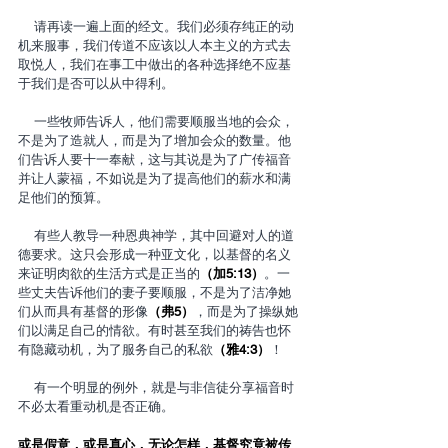
    请再读一遍上面的经文。我们必须存纯正的动
机来服事，我们传道不应该以人本主义的方式去
取悦人，我们在事工中做出的各种选择绝不应基
于我们是否可以从中得利。
    一些牧师告诉人，他们需要顺服当地的会众，
不是为了造就人，而是为了增加会众的数量。他
们告诉人要十一奉献，这与其说是为了广传福音
并让人蒙福，不如说是为了提高他们的薪水和满
足他们的预算。
    有些人教导一种恩典神学，其中回避对人的道
德要求。这只会形成一种亚文化，以基督的名义
来证明肉欲的生活方式是正当的
（加5:13）
。一
些丈夫告诉他们的妻子要顺服，不是为了洁净她
们从而具有基督的形像
（弗5）
，而是为了操纵她
们以满足自己的情欲。有时甚至我们的祷告也怀
有隐藏动机，为了服务自己的私欲
（雅4:3）
！
    有一个明显的例外，就是与非信徒分享福音时
不必太看重动机是否正确。
或是假意，或是真心，无论怎样，基督究竟被传