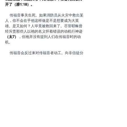
开了（腓1:18）。
    传福音事关生死。如果消防员从火灾中救出某
人，你不会在乎他这样做是不是想要成为大英
雄。是又如何？人毕竟被救回来了。尽管耶稣曾
经斥责那些人以祂的名义怀着错误的动机行神迹
（太7）
，但祂并没有提到人们在传福音时的动
机。
    传福音会反过来对传福音者动工。向非信徒分
享福音，这件事可以让人保持清洁的心。当今许
多领袖之所以变得有控制欲和自私自利，是因为
他们自己远离了那种简单向个人传福音的工作。
有些人是时候让自己离开电脑，离开“领导”会议，
回到那种与非信徒谈论救恩的日子。
    最后，纯正的动机是我们学习圣经的核心追
求。
神的道是活泼的，是有功效的，比一切两刃的剑
更快，甚至魂与灵，骨节与骨髓，都能刺入、剖
开，连心中的思念和主意都能辨明。（来4:12）