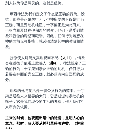
别人认为你是属灵的。这就是虚伪。
    摩西律法为我们定义了什么是正确的行为。没
错，那些是正确的行为，但神所要的不仅是行为
正确，而且要动机纯正，十字架正是为此而来。
当亚当和夏娃在伊甸园的时候，他们正是受到情
欲和骄傲的诱惑而犯罪。因此，任何行为若想在
神的面前无可指摘，就必须清除其中的骄傲和情
欲。
    骄傲使人对属灵真理视而不见
（太11）
，情欲
会在道德价值观上欺骗人
（弗4）
。律法规定了正
确的行为，十字架则涉及正确的动机。任何行为
若要在神面前完全正确，就必须有向自己死的成
分。
    耶稣的死与复活是一切公义行为的范本。十字
架是通往未来世界的大门，它是过滤错误动机的
筛子，它是我们现今的生活的考验，作为我们将
来审判的依据。
主来的时候，他要照出暗中的隐情，显明人心的
意念。那时，各人要从神那里得著称赞。（林前
4:5）