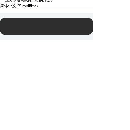
設分享這句鼓舞人心的話語。
简体中文 (Simplified)
Contact Us
Email:
info@tikkunglobal.org
Member