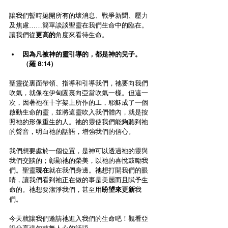
讓我們暫時拋開所有的壞消息、戰爭新聞、壓力
及焦慮……簡單談談聖靈在我們生命中的臨在。
讓我們從
更高的
角度來看待生命。
因為凡被神的靈引導的，都是神的兒子。
（羅 8:14）
聖靈從裏面帶領、指導和引導我們，祂要向我們
吹氣，就像在伊甸園裏向亞當吹氣一樣。但這一
次，因著祂在十字架上所作的工，耶穌成了一個
啟動生命的靈，並將這靈吹入我們體內，就是按
照祂的形像重生的人。祂的靈使我們能夠聽到祂
的聲音，明白祂的話語，增強我們的信心。
我們想要處於一個位置，是神可以透過祂的靈與
我們交談的；彰顯祂的榮美，以祂的喜悅鼓勵我
們。聖靈
現在
就在我們身邊。祂想打開我們的眼
睛，讓我們看到祂正在做的事是美麗而且賦予生
命的。祂想要潔淨我們，甚至用
盼望來更新
我
們。
今天就讓我們邀請祂進入我們的生命吧！觀看亞