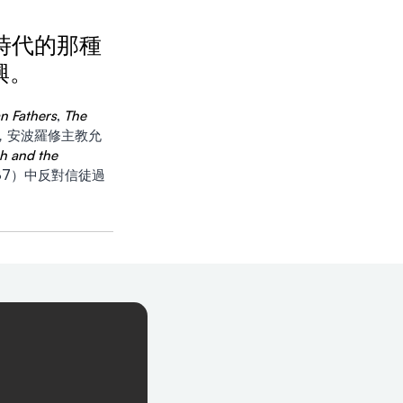
舊時代的那種
興。
n Fathers
, 
The 
，安波羅修主教允
h and the 
787）中反對信徒過