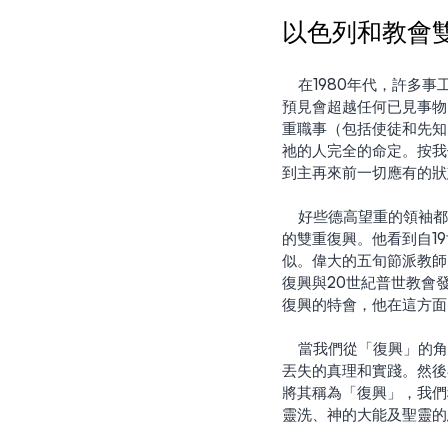
以色列和教會
    在1980年代，許多事工，包括我們的事工，開始談起在耶穌再來前，彌賽亞身體將會復興。復興時的現象，可
預見會超越任何已見事物
重職事（包括使徒和先知
祂的人完全的命定。按我們
到主再來前一切應有的狀
    好些德高望重的領袖都強調這個末世的期盼。資深的教師和使徒人物葉光明(Derek Prince)言及以色列和教會
的雙重復興。他看到自1
似。偉大的五旬節派教師大衛
復興與20世紀普世教會
復興的特會，他在這方面
    當我們從「復興」的角度去審視，它成了理解新教歷史的一把鑰匙。宗教改革運動將自己視為恢復教會歷史中
丟失的真理和實踐。然後
將其稱為「復興」，我們
靈洗、神的大能及聖靈的