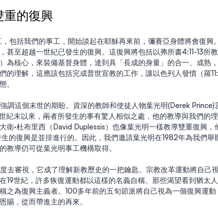
雙重的復興
，甚至超越一世紀已發生的復興。這復興將包括以弗所書4:11-13所
）為核心，來裝備基督身體，達到具「長成的身量」的合一、成熟
的理解，這應該包括完成普世宣教的工作，讓以色列人發憤（羅11:11
態。
9世紀末以來，兩者所發生的事有驚人相似之處，他的教導與我們的
·杜布里西（David Duplessis）也像葉光明一樣教導雙重復興
發生的復興是並排進行的。因此，我們邀請葉光明在1982年為我們舉
的教導仍可從葉光明事工機構取得。
在19世紀，許多恢復運動都以這樣的名義自稱。那些渴望看到猶太
稱之為復興主義者。100多年前的五旬節派將自己視為一個復興運動
恩賜，從而帶進主的再來。