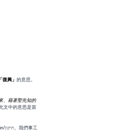
「復興」
的意思。
來、藉著聖先知的
此文中的意思是當
事工