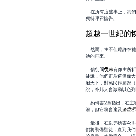
    在所有這些事上，我們要為復興、合一、聖靈的能力，以及猶太人和外邦人能相互接納，既合一又持定各自的
獨特呼召禱告。
超越一世紀的
    然而，主不但應許在祂再來前會恢復到ㄧ世紀的模式，耶穌還祈求合一，使世人能夠相信（約17:21），以迎接
祂的再來。
    信徒間
從未
有像主所祈
徒說，他們正為這個偉大
遍天下，對萬民作見證（我
說，外邦人會激動以色列人
    約珥書2章指出，在主審判的「大而可畏之日」前，將有另一次的聖靈大澆灌。儘管歷史上多有很大的預澆
灌，但它將會遍及
全世界
    最後，在以弗所書4:11-13中，我們讀到神將賜下各種的領導恩賜（使徒、先知、傳福音者、牧師和教師），他
們將裝備聖徒，直到我們