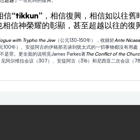
也
超越
了一世紀時的復興。
們相信“tikkun”，相信復興，相信如以往
也相信神榮耀的彰顯，甚至超越以往的復
logue with Trypho the Jew
（公元130-150年），收錄於
Ante Nicaea
元100年）。安提阿古的伊格那丟谈到犹太式的一切事物都沒有用處
罪。更全面的说明見James Parkes著
The Conflict of the Churc
) 4章，见阿尔维拉会议（307）、安提阿古（316）和尼西亚二次会议（