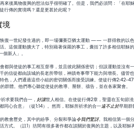
說，耶穌再來後萬物復興的想法似乎很明確了。但是，我們必須問：「在耶
徒行傳的實境嗎？還是更甚於此呢？
實境
活。這個運動擴大了，特別藉著保羅的事工，囊括了許多相信耶穌
「一個新人」。
千的信徒都由該城的長老所帶領，神蹟奇事帶下能力與增長。儘管
特色，人們通過這些小組的密切關係而接受訓練。使徒行傳2:42-4
42的群體。他們專心聽從使徒的教導、掰餅、禱告，並在各家聚會。
:21中祈求要我們合一，
好讓
世人相信。在使徒行傳2章，聖靈在五旬節
都同心合意」（徒1:14）。然而，耶穌所祈求的合一
遠不止於
早期群
幾世紀的教會歷史，其中的紛爭、分裂和爭論
令我們驚訝
。我相信第一個
活方式。（註1）坊間有很多著作都在談關於復興的主題，以及耶穌