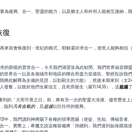
恢復
求的那樣的普世合一，今天我們渴望並為此劬勞。我們世界福音聯
的世界合一以及各個城市和地區的聯合而盡力並禱告。聖經告訴我
將此解釋為全備的見證，以彰顯主的大能），然後末期來到（太24:1
發奮，以致於他們全家信主，且死而復生（羅11:14,15），這
超越
，臨到
凡有血氣的
，且
超越
以往任何的復興。
合一。實際上，希臘文說這種裝備將「持續到」我們達到如保羅描