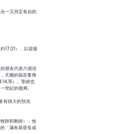
盟的朋友代表六億信
們，天國的福音要傳
4,15）。聖經也
了一世紀的復興。
述的「滿有基督長成