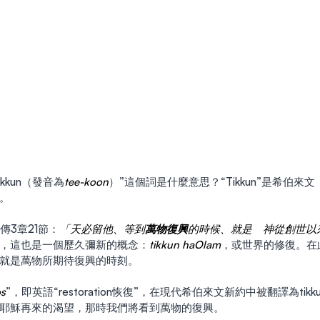
kkun（發音為
tee-koon
）”這個詞是什麼意思？“Tikkun”是希伯來文
。
行傳3章21節：
「天必留他、等到
萬物復興
的時候、就是　神從創世以
，這也是一個歷久彌新的概念：
tikkun haOlam
，或世界的修復。在
就是萬物所期待復興的時刻。
os
”，即英語“restoration恢復”，在現代希伯來文新約中被翻譯為tikkun/תיקון。我們
耶穌再來的渴望，那時我們將看到萬物的復興。