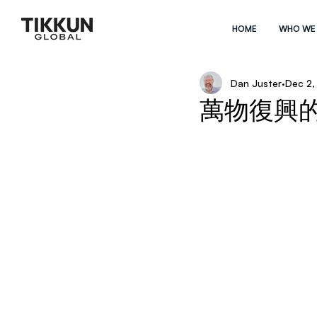
HOME
WHO WE
Dan Juster
Dec 2,
萬物復興