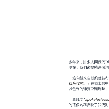
多年來，許多人問我們“ti
現在，我們來揭曉這個詞
    這句話來自新約使徒
口所說的。」
在猶太教中
以色列的彌賽亞顯現時，
    希臘文“
apokatastase
的這個名稱反映了我們對