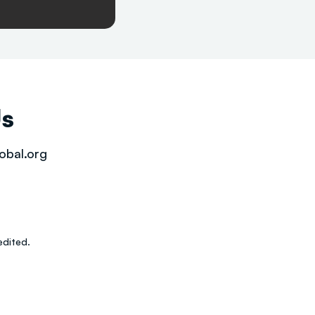
Us
obal.org
dited.