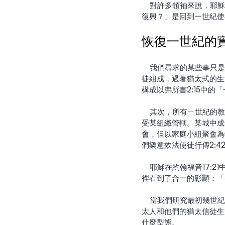
    對許多領袖來
復興？」是回到一世紀使
恢復一世紀的
    我們尋求的某些事只是恢復一世紀發生過的，即一場彌賽亞猶太運動 —— 一群得救的以色列餘民，由猶太門
徒組成，過著猶太式的生
構成以弗所書2:15中的
    其次，所有ㄧ世紀的教會都與使徒的事工相互督導，並且彼此關係密切；但該運動並沒有一個中央核心，也不
受某組織管轄。某城中成
會，但以家庭小組聚會為
們樂意效法使徒行傳2:
    耶穌在約翰福音17
裡看到了合一的彰顯：「
    當我們研究最初
太人和他們的猶太信徒生
什麼型態。