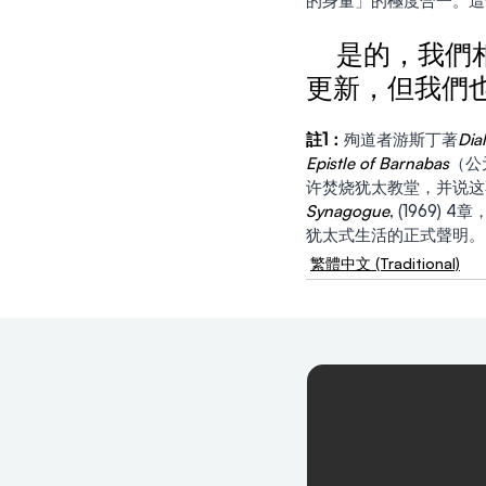
的身量」的極度合一。這
   是的，我
更新，但我們
註1：
殉道者游斯丁著
Dia
Epistle of Barnabas
（公
许焚烧犹太教堂，并说这不是
Synagogue
, (1969
犹太式生活的正式聲明。
繁體中文 (Traditional)