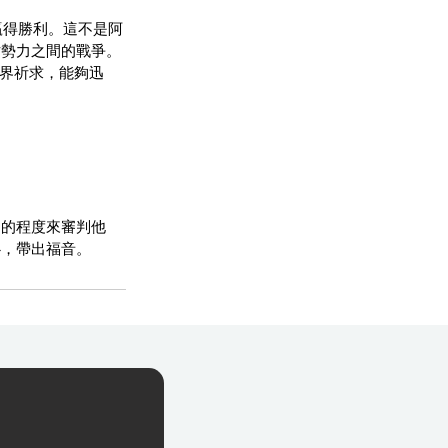
贏得勝利。這不是阿
亡勢力之間的戰爭。
世界祈求，能夠迅
動的程度來審判他
心，帶出福音。