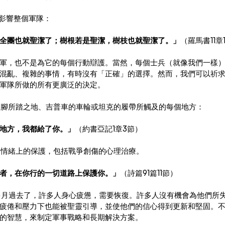
，影響整個軍隊：
全團也就聖潔了；樹根若是聖潔，樹枝也就聖潔了。」
（羅馬書11章
軍，也不是為它的每個行動辯護。當然，每個士兵（就像我們一樣
混亂、複雜的事情，有時沒有「正確」的選擇。然而，我們可以祈
軍隊所做的所有更廣泛的決定。
他們腳所踏之地、吉普車的車輪或坦克的履帶所觸及的每個地方：
地方，我都給了你。」
（約書亞記1章3節）
神和情緒上的保護，包括戰爭創傷的心理治療。
者，在你行的一切道路上保護你。」
（詩篇91篇11節）
個多月過去了，許多人身心疲憊，需要恢復。許多人沒有機會為他們所
疲倦和壓力下也能被聖靈引導，並使他們的信心得到更新和堅固。
的智慧，來制定軍事戰略和長期解決方案。