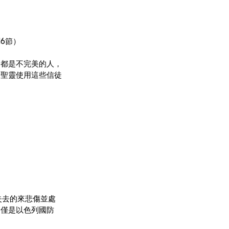
16節）
）都是不完美的人，
求聖靈使用這些信徒
失去的來悲傷並處
不僅是以色列國防