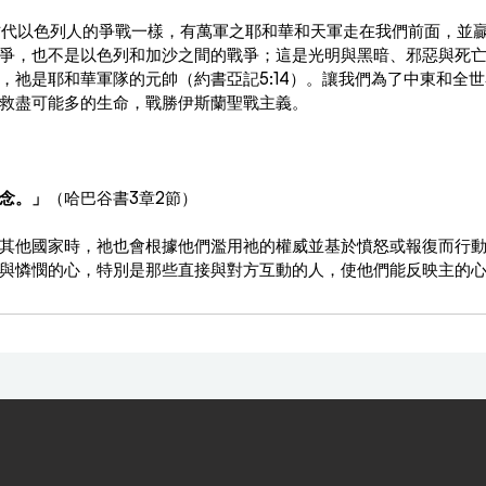
像古代以色列人的爭戰一樣，有萬軍之耶和華和天軍走在我們前面，並
爭，也不是以色列和加沙之間的戰爭；這是光明與黑暗、邪惡與死
，祂是耶和華軍隊的元帥（約書亞記5:14）。讓我們為了中東和全
救盡可能多的生命，戰勝伊斯蘭聖戰主義。
：
念。」
（哈巴谷書3章2節）
其他國家時，祂也會根據他們濫用祂的權威並基於憤怒或報復而行
與憐憫的心，特別是那些直接與對方互動的人，使他們能反映主的