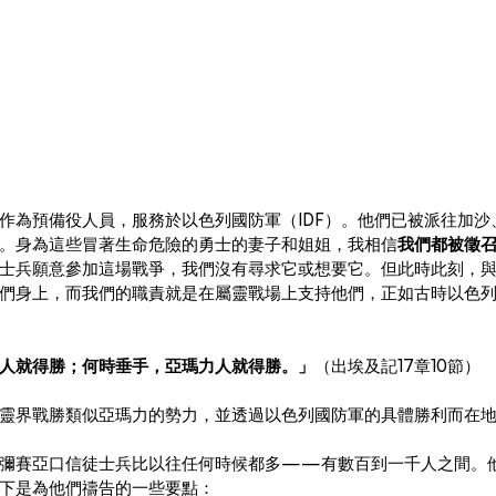
作為預備役人員，服務於以色列國防軍（IDF）。他們已被派往加沙
。身為這些冒著生命危險的勇士的妻子和姐姐，我相信
我們都被徵
士兵願意參加這場戰爭，我們沒有尋求它或想要它。但此時此刻，
們身上，而我們的職責就是在屬靈戰場上支持他們，正如古時以色
人就得勝；何時垂手，亞瑪力人就得勝。」
（出埃及記17章10節）
靈界戰勝類似亞瑪力的勢力，並透過以色列國防軍的具體勝利而在
的彌賽亞口信徒士兵比以往任何時候都多——有數百到一千人之間。
下是為他們禱告的一些要點：