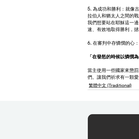
5. 為成功和勝利：就
拉伯人和猶太人之間的戰
我們想要站在耶穌這一邊
速、有效地取得勝利，拯
6. 在審判中存憐憫的心
「在發怒的時候以憐憫為
當主使用一些國家來懲罰
們。讓我們祈求有一顆愛
繁體中文 (Traditional)