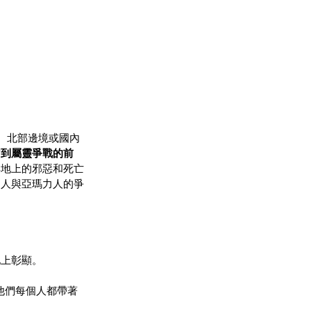
、北部邊境或國內
召到屬靈爭戰的前
與地上的邪惡和死亡
列人與亞瑪力人的爭
地上彰顯。
他們每個人都帶著