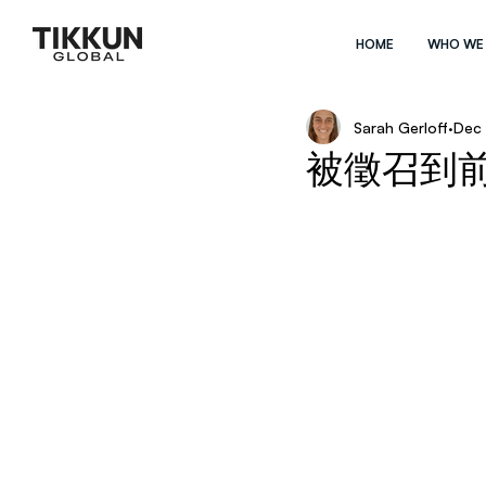
HOME
WHO WE
Sarah Gerloff
Dec 
被徵召到