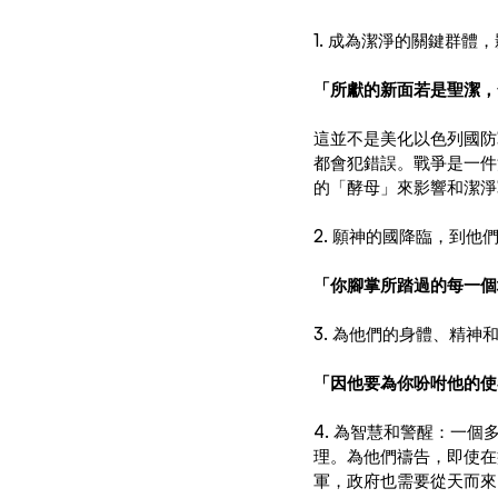
1. 成為潔淨的關鍵群體
「所獻的新面若是聖潔，
這並不是美化以色列國防
都會犯錯誤。戰爭是一件
的「酵母」來影響和潔淨
2. 願神的國降臨，到
「你腳掌所踏過的每一個
3. 為他們的身體、精
「因他要為你吩咐他的使
4. 為智慧和警醒：一
理。為他們禱告，即使在
軍，政府也需要從天而來