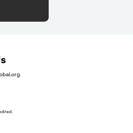
Us
obal.org
dited.