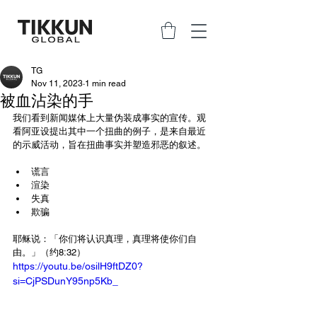
TG
Nov 11, 2023
1 min read
被血沾染的手
我们看到新闻媒体上大量伪装成事实的宣传。观
看阿亚设提出其中一个扭曲的例子，是来自最近
的示威活动，旨在扭曲事实并塑造邪恶的叙述。
谎言
渲染
失真
欺骗
耶稣说：「你们将认识真理，真理将使你们自
由。」（约8:32）
https://youtu.be/osilH9ftDZ0?
si=CjPSDunY95np5Kb_