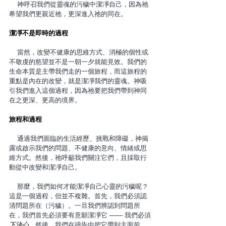
    神呼召我們從靈魂的污穢中潔凈自己，因為祂
希望我們更親近祂，更深進入祂的同在。
潔凈不是即時的過程
    當然，改變不健康的思維方式、消極的個性或
不敬虔的慾望並不是一朝一夕就能見效。我們的
生命本質是主帶我們走的一個旅程，而這旅程的
重點是內在的改變，就是潔凈我們的靈魂。神吸
引我們進入這個過程，因為祂要把我們帶到神同
在之更深、更高的境界。
旅程和過程
    通過我們面臨的生活經歷、挑戰和障​​礙，神揭
露或啟示我們的問題、不健康的意向、情緒或思
維方式。然後，祂呼籲我們關注它們，且採取行
動從中改變和潔凈自己。
    那麼，我們如何才能潔凈自己心靈的污穢呢？
這是一個過程，但並不複雜。首先，我們必須認
清問題所在（污穢）。一旦我們辨認到問題所
在，我們首先必須要有意願潔凈它 —— 我們必須
下決心
。然後，我們在禱告中把它帶到主面前，