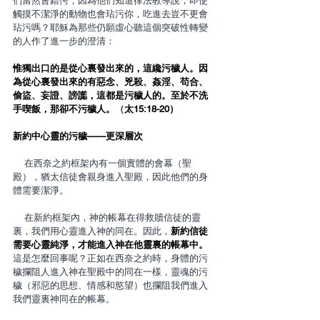
們當然會錯愕，因為他們知道律法教導說，即使
觸摸不潔淨的動物也會玷污你，吃進去豈不更會
玷污嗎？耶穌為那些仍願虛心聽這個突破性轉變
的人作了進一步的澄清：
惟獨出口的是從心裏發出來的，這纔污穢人。因
為從心裏發出來的有惡念、兇殺、姦淫、苟合、
偷盜、妄證、謗讟，這都是污穢人的。至於不洗
手喫飯，那卻不污穢人。
（
太15:18-20）
新約中心靈的污穢——更深層次
    在西奈之約框架內有一個實體的會幕（聖
殿），猶太信徒會親身進入聖殿，因此他們的身
體需要潔淨。
    在新約框架內，神的帳幕在得救贖信徒的靈
裏，我們用心靈進入神的同在。因此，
新約信徒
需要心靈純淨，才能進入神在他靈裏的帳幕中。
這是怎麼回事呢？正如在西奈之約時，身體的污
穢攔阻人進入神在聖殿中的同在一樣，靈魂的污
穢（邪惡的思想、情感和慾望）也攔阻我們進入
我們靈裏神同在的帳幕。