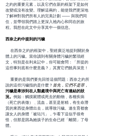
之約的重要元素，以及它們在新約框架下是如何
改變或沒有改變。理解這兩約，能使我們更深地
了解神對我們所有人的完美計劃 —— 與我們同
住，並帶領我們踏上更深入祂內心和同在的旅
程。我想在此文中分享其中一個信息。
西奈之約中提到的污穢
    在西奈之約的框架中，聖經廣泛地提到關於身
體上的污穢。當你讀到有關身體污穢的繁瑣經
文，特別是在利未記中，你可能會問：「所提的
這些事到底有什麼意義？」其實它們饒具深意！
    重要的是我們要先回答這個問題：西奈之約所
說的這些污穢指的是什麼？
首先，它們不是罪，
污穢是牽涉到在人類處境中與死亡有連結的狀
況。
例如：觸摸屍體或死去的動物﹑各種疾病
（死亡的表徵）﹑流血，甚至是射精，有生命潛
質的東西從身體出去，就導致污穢。連生育都會
讓女人的身體「被玷污」，乍看下這似乎很奇
怪，但那是因為她孩子的生命已經「離開」了母
體。