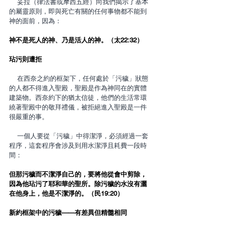
    妥拉（律法書或摩西五經）向我們揭示了基本
的屬靈原則，即與死亡有關的任何事物都不能到
神的面前，因為：
神不是死人的神、乃是活人的神。（太22:32）
玷污則遭拒
    在西奈之約的框架下，任何處於「污穢」狀態
的人都不得進入聖殿，聖殿是作為神同在的實體
建築物。西奈約下的猶太信徒，他們的生活常環
繞著聖殿中的敬拜禮儀，被拒絕進入聖殿是一件
很嚴重的事。
    一個人要從「污穢」中得潔淨，必須經過一套
程序，這套程序會涉及到用水潔淨且耗費一段時
間：
但那污穢而不潔淨自己的，要將他從會中剪除，
因為他玷污了耶和華的聖所。除污穢的水沒有灑
在他身上，他是不潔淨的。（民19:20）
新約框架中的污穢——有差異但精髓相同