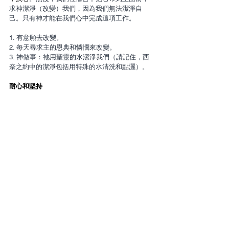
求神潔淨（改變）我們，因為我們無法潔淨自
己。只有神才能在我們心中完成這項工作。
1. 有意願去改變。
2. 每天尋求主的恩典和憐憫來改變。
3. 神做事：祂用聖靈的水潔淨我們（請記住，西
奈之約中的潔淨包括用特殊的水清洗和點灑）。
耐心和堅持
    如果我想在思想、慾望和情感方面經歷重大的
改變，我不能只禱告一次就期待轉變。就像在西
奈之約中潔凈身體的污穢需要一段時間一樣，在
新約中潔凈靈魂的污穢也需要時間。通常，在禱
告中把它帶到主面前，是需要數週、數月甚至更
長時間的過程。但如果我渴望改變，我就會真誠
地祈求神改變我，神就會做事。
    如果我們真渴求改變且求告神，在我們裏面沒
有什麼是神無法改變的！
從西奈之約到新約可以學到的功課：