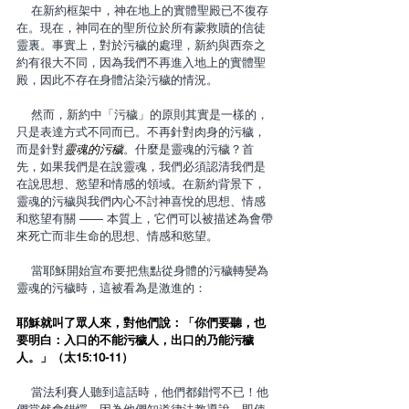
    在新約框架中，神在地上的實體聖殿已不復存
在。現在，神同在的聖所位於所有蒙救贖的信徒
靈裏。事實上，對於污穢的處理，新約與西奈之
約有很大不同，因為我們不再進入地上的實體聖
殿，因此不存在身體沾染污穢的情況。
    然而，新約中「污穢」的原則其實是一樣的，
只是表達方式不同而已。不再針對肉身的污穢，
而是針對
靈魂的污穢
。什麼是靈魂的污穢？首
先，如果我們是在說靈魂，我們必須認清我們是
在說思想、慾望和情感的領域。在新約背景下，
靈魂的污穢與我們內心不討神喜悅的思想、情感
和慾望有關 —— 本質上，它們可以被描述為會帶
來死亡而非生命的思想、情感和慾望。
    當耶穌開始宣布要把焦點從身體的污穢轉變為
靈魂的污穢時，這被看為是激進的：
耶穌就叫了眾人來，對他們說：「你們要聽，也
要明白：入口的不能污穢人，出口的乃能污穢
人。​​」（太15:10-11）
    當法利賽人聽到這話時，他們都錯愕不已！他