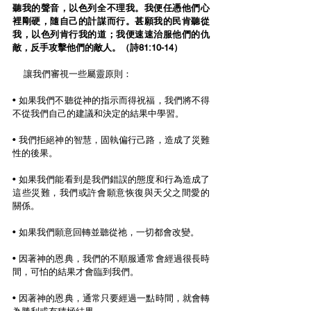
聽我的聲音，以色列全不理我。我便任憑他們心
裡剛硬，隨自己的計謀而行。甚願我的民肯聽從
我，以色列肯行我的道；我便速速治服他們的仇
敵，反手攻擊他們的敵人。（詩81:10-14）
    讓我們審視一些屬靈原則：
• 如果我們不聽從神的指示而得祝福，我們將不得
不從我們自己的建議和決定的結果中學習。
• 我們拒絕神的智慧，固執偏行己路，造成了災難
性的後果。
• 如果我們能看到是我們錯誤的態度和行為造成了
這些災難，我們或許會願意恢復與天父之間愛的
關係。
• 如果我們願意回轉並聽從祂，一切都會改變。
• 因著神的恩典，我們的不順服通常會經過很長時
間，可怕的結果才會臨到我們。
• 因著神的恩典，通常只要經過一點時間，就會轉