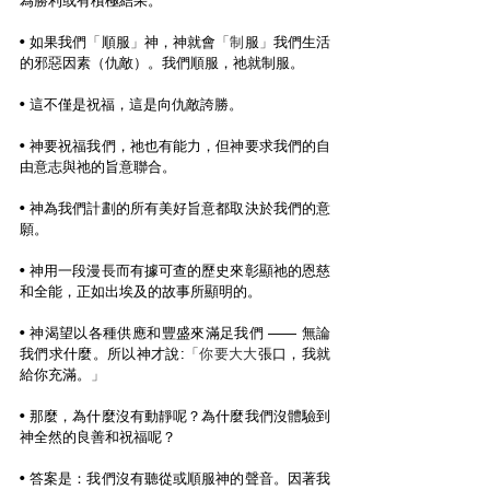
為勝利或有積極結果。
• 如果我們
「
順服
」
神，神就會
「制
服
」
我們生活
的邪惡因素（仇敵）。我們順服，祂就制服。
• 這不僅是祝福，這是向仇敵誇勝。
• 神要祝福我們，祂也有能力，但神要求我們的自
由意志與祂的旨意聯合。
• 神為我們計劃的所有美好旨意都取決於我們的意
願。
• 神用一段漫長而有據可查的歷史來彰顯祂的恩慈
和全能，正如出埃及的故事所顯明的。
• 神渴望以各種供應和豐盛來滿足我們 —— 無論
我們求什麼。所以神才說:
「你要大大
張口，我就
給你充滿。
」
• 那麼，為什麼沒有動靜呢？為什麼我們沒體驗到
神全然的良善和祝福呢？
• 答案是：我們沒有聽從或順服神的聲音。因著我