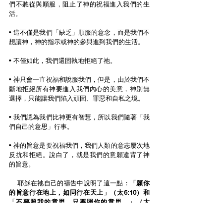
們不聽從與順服，阻止了神的祝福進入我們的生
活。
• 這不僅是我們
「
缺乏
」
順服的意念，而是我們不
想讓神，神的指示或神的參與進到我們的生活。
• 不僅如此，我們還固執地拒絕了祂。
• 神只會一直祝福和說服我們，但是，由於我們不
斷地拒絕所有神要進入我們內心的美意，神別無
選擇，只能讓我們陷入頑固、罪惡和自私之境。
•
 我們認為我們比神更有智慧，所以我們隨著
「
我
們自己的意思
」
行事。
• 神的旨意是要祝福我們，我們人類的意志屢次地
反抗和拒絕。說白了，就是我們的意願違背了神
的旨意。
    耶穌在祂自己的禱告中說明了這一點：
「
願你
的旨意行在地上，如同行在天上
」
（太6:10）和
「
不要照我的意思、只要照你的意思。
」
（太
26:39、42）