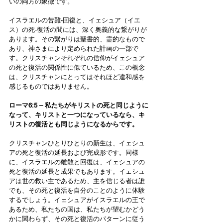
いの両方の象徴です。
イスラエルの苦難-回復と、イェシュア（イエ
ス）の死-復活の間には、深く奥義的な繋がりが
あります。その繋がりは聖書的、霊的なもので
あり、神さまにより定められた計画の一部で
す。クリスチャンそれぞれの信仰がイェシュア
の死と復活の関係性に似ているため、この概念
は、クリスチャンにとってはそれほど違和感を
感じるものではありません。
ローマ6:5 – 私たちがキリストの死と同じように
なって、キリストと一つになっているなら、キ
リストの復活とも同じようになるからです。
クリスチャンひとりひとりの新生は、イェシュ
アの死と復活の延長および完成形です。同様
に、イスラエルの離散と回復は、イェシュアの
死と復活の延長と成果でもあります。イェシュ
アは世の救い主であるため、主を信じる者は誰
でも、その死と復活を自分のことのように体験
するでしょう。イェシュアがイスラエルの王で
あるため、私たちの国は、私たちが望むかどう
かに関わらず、その死と復活のパターンに従う