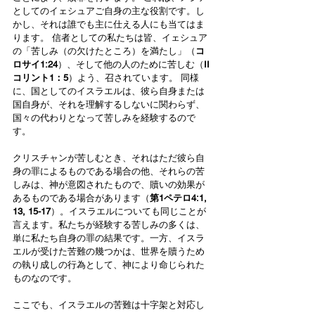
としてのイェシュアご自身の主な役割です。し
かし、それは誰でも主に仕える人にも当てはま
ります。 信者としての私たちは皆、イェシュア
の「苦しみ（の欠けたところ）を満たし」（
コ
ロサイ1:24
）、そして他の人のために苦しむ（
II
コリント1：5
）よう、召されています。 同様
に、国としてのイスラエルは、彼ら自身または
国自身が、それを理解するしないに関わらず、
国々の代わりとなって苦しみを経験するので
す。
クリスチャンが苦しむとき、それはただ彼ら自
身の罪によるものである場合の他、それらの苦
しみは、神が意図されたもので、贖いの効果が
あるものである場合があります（
第1ペテロ4:1, 
13, 15-17
）。イスラエルについても同じことが
言えます。私たちが経験する苦しみの多くは、
単に私たち自身の罪の結果です。一方、イスラ
エルが受けた苦難の幾つかは、世界を贖うため
の執り成しの行為として、神により命じられた
ものなのです。
ここでも、イスラエルの苦難は十字架と対応し