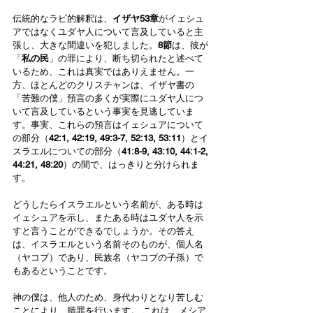
伝統的なラビ的解釈は、
イザヤ53章
がイェシュ
アではなくユダヤ人について言及していると主
張し、大きな間違いを犯しました。
8節
は、彼が
「
私の民
」の罪により、断ち切られたと述べて
いるため、これは真実ではありえません。一
方、ほとんどのクリスチャンは、イザヤ書の
「苦難の僕」預言の多くが実際にユダヤ人につ
いて言及しているという事実を見逃していま
す。事実、これらの預言はイェシュアについて
の部分（
42:1, 42:19, 49:3-7, 52:13, 53:11
）とイ
スラエルについての部分（
41:8-9, 43:10, 44:1-2, 
44:21, 48:20
）の間で、はっきりと分けられま
す。
どうしたらイスラエルという名前が、ある時は
イェシュアを示し、またある時はユダヤ人を示
すと言うことができるでしょうか。その答え
は、イスラエルという名前そのものが、個人名
（ヤコブ）であり、民族名（ヤコブの子孫）で
もあるということです。
神の僕は、他人のため、身代わりとなり苦しむ
ことにより、贖罪を行います。 これは、メシア