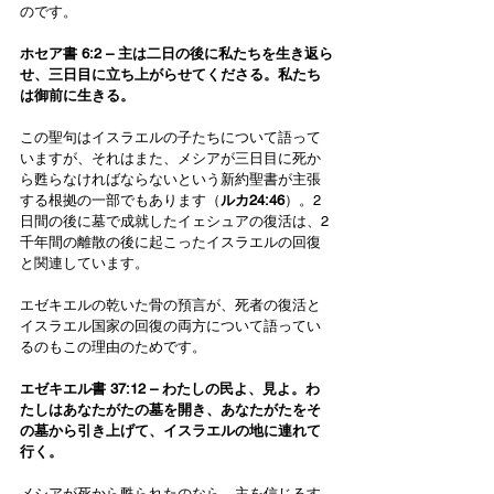
のです。
ホセア書 6:2 – 主は二日の後に私たちを生き返ら
せ、三日目に立ち上がらせてくださる。私たち
は御前に生きる。
この聖句はイスラエルの子たちについて語って
いますが、それはまた、メシアが三日目に死か
ら甦らなければならないという新約聖書が主張
する根拠の一部でもあります（
ルカ24:46
）。2
日間の後に墓で成就したイェシュアの復活は、2
千年間の離散の後に起こったイスラエルの回復
と関連しています。
エゼキエルの乾いた骨の預言が、死者の復活と
イスラエル国家の回復の両方について語ってい
るのもこの理由のためです。
エゼキエル書 37:12 – わたしの民よ、見よ。わ
たしはあなたがたの墓を開き、あなたがたをそ
の墓から引き上げて、イスラエルの地に連れて
行く。
メシアが死から甦られたのなら、主を信じるす