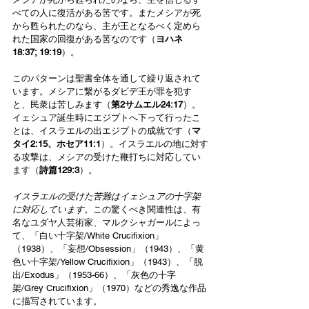
べての人に復活がある筈です。またメシアが死
から甦られたのなら、主が王となるべく定めら
れた国家の回復がある筈なのです（
ヨハネ
18:37; 19:19
）。
このパターンは聖書全体を通して繰り返されて
います。メシアに繋がるダビデ王が罪を犯す
と、民衆は苦しみます（
第2サムエル24:17
）。
イェシュア誕生時にエジプトへ下って行ったこ
とは、イスラエルの出エジプトの成就です（
マ
タイ2:15、ホセア11:1
）。イスラエルの地に対す
る攻撃は、メシアの受けた鞭打ちに対応してい
ます（
詩篇129:3
）。
イスラエルの受けた苦難はイェシュアの十字架
に対応しています。
この驚くべき関連性は、有
名なユダヤ人芸術家、マルクシャガールによっ
て、「白い十字架/White Crucifixion」
（1938）、「妄想/Obsession」（1943）、「黄
色い十字架/Yellow Crucifixion」（1943）、「脱
出/Exodus」（1953-66）、「灰色の十字
架/Grey Crucifixion」（1970）などの秀逸な作品
に描写されています。